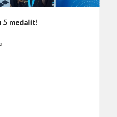
u 5 medalit!
t!