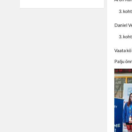
koht
Daniel V
koht
Vaata kõ
Palju õnn