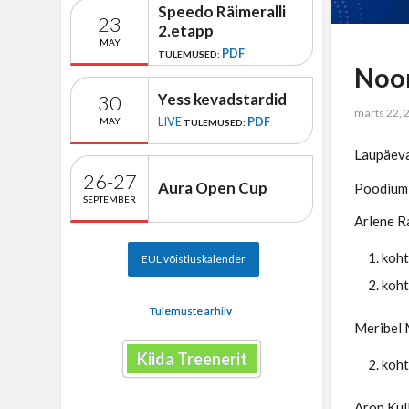
Speedo Räimeralli
23
2.etapp
MAY
PDF
TULEMUSED:
Noor
Yess kevadstardid
30
märts 22, 
LIVE
PDF
MAY
TULEMUSED:
Laupäeva
26-27
Aura Open Cup
Poodiumi
SEPTEMBER
Arlene R
koht
EUL võistluskalender
koht
Tulemuste arhiiv
Meribel 
Kiida Treenerit
koht
Aron Kull