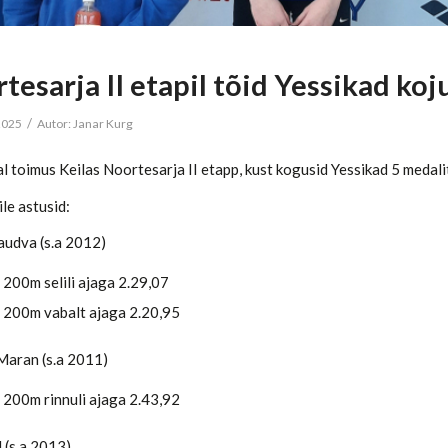
tesarja II etapil tõid Yessikad koj
/
2025
Autor:
Janar Kurg
l toimus Keilas Noortesarja II etapp, kust kogusid Yessikad 5 medali
le astusid:
audva (s.a 2012)
 200m selili ajaga 2.29,07
 200m vabalt ajaga 2.20,95
Maran (s.a 2011)
 200m rinnuli ajaga 2.43,92
 (s.a 2013)