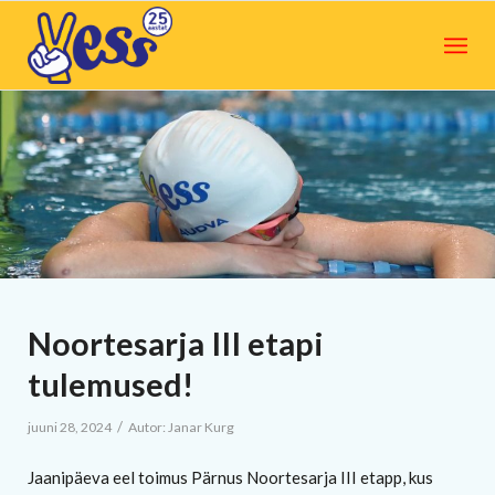
Noortesarja III etapi
tulemused!
/
juuni 28, 2024
Autor:
Janar Kurg
Jaanipäeva eel toimus Pärnus Noortesarja III etapp, kus