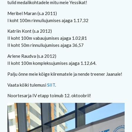
tulid medalikohtadele mitu meie Yessikat!
Meribel Maran (s.a 2011)
I koht 100m rinnuliujumises ajaga 1.17,32
Katriin Kont (s.a 2012)
II koht 100m vabaujumises ajaga 1.02,81
II koht 50m rinnuliujumises ajaga 36,57
Arlene Raudva (s.a 2012)
II koht 100m kompleksujumises ajaga 1.12,64.
Palju õnne meie kõige kiirematele ja nende treener Jaanale!
Vaata kõiki tulemusi
SIIT
.
Noortesarja IV etapp toimub 12. oktoobril!