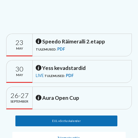
23
Speedo Räimeralli 2.etapp
MAY
PDF
TULEMUSED:
30
Yess kevadstardid
MAY
LIVE
PDF
TULEMUSED:
26-27
Aura Open Cup
SEPTEMBER
EUL võistluskalender
Tulemuste arhiiv