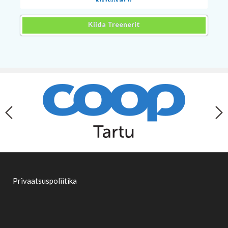
Kiida Treenerit
Privaatsuspoliitika