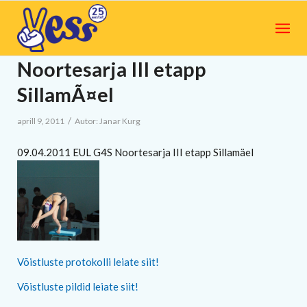
Noortesarja III etapp
SillamÃ¤el
/
aprill 9, 2011
Autor:
Janar Kurg
09.04.2011 EUL G4S Noortesarja III etapp Sillamäel
Võistluste protokolli leiate siit!
Võistluste pildid leiate siit!