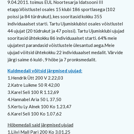
9.04.2011. toimus EUL Noortesarja Idatsooni III
etapp.Võistlustel osales 15 klubi 186 sportlasega (102
poissi ja 84 türdrukut), kes sooritasid kokku 355
individuaalset starti. Tartu Ujumisklubist osales võistlustel
44 ujujat (20 tüdrukut ja 47 poissi). Tartu Ujumisklubi ujujad
sooritasid ühtekokku 86 individuaalset starti. 64% meie
ujujatest parandasid võistlustele ülesantud aega.Meie
ujujad võitsid ühtekokku 22 individuaalset medalit. Värvide
järgi saime 6 kuld-, 9 hõbe ja 7 pronksmedalit.
Kuldmedali võitsid järgmised ujujad:
1.Hendrik Ütt 200 V 2.22,03
2.Katre Luikme 50 R 42,00
3.Karel Seli 100 R 1.12,69
4.Hannabel Aria 50 L 37,50
5.Kertu Ly Alnek 100 Ko 1.23,47
6.Karel Seli 100 Ko 1.07,62
Hõbemedali said järgmised ujujad
1.Liivi Mall Pari 200 Ko 3.01,25