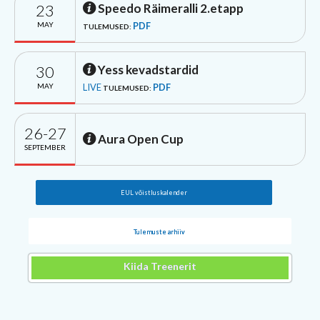
23
Speedo Räimeralli 2.etapp
MAY
PDF
TULEMUSED:
30
Yess kevadstardid
MAY
LIVE
PDF
TULEMUSED:
26-27
Aura Open Cup
SEPTEMBER
EUL võistluskalender
Tulemuste arhiiv
Kiida Treenerit