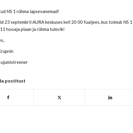
ud NS 1 rühma lapsevanemad!
id 23 septembril AURA keskuses kell 20 00 fuaijees, kus toimub NS
1 hooaja plaan ja rühma tulevik!
es,
Krupnin
 ujumistreener
da postitust