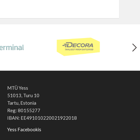
MTÜ Yess
51013, Turu 10
Tartu, Estonia
Reg: 80155277
IBAN: EE491010220021922018
Yess Facebookis