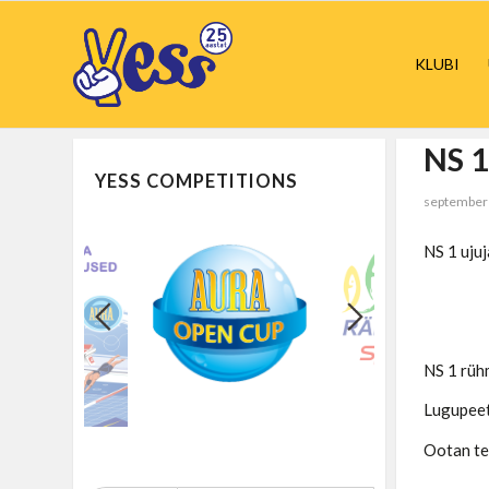
KLUBI
NS 
YESS COMPETITIONS
september
NS 1 uju
NS 1 rüh
Lugupeet
Ootan te