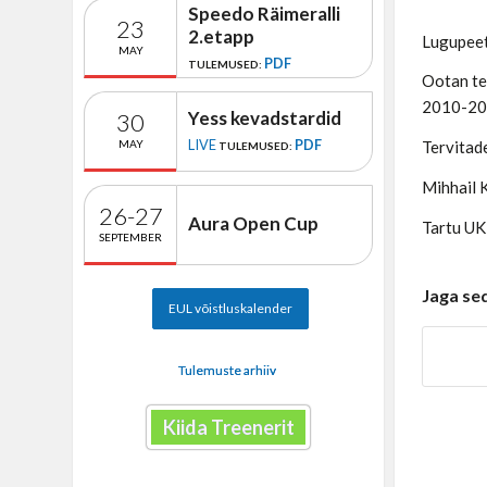
Speedo Räimeralli
23
2.etapp
Lugupeet
MAY
PDF
TULEMUSED:
Ootan te
2010-201
Yess kevadstardid
30
LIVE
PDF
MAY
Tervitad
TULEMUSED:
Mihhail 
26-27
Aura Open Cup
Tartu UK
SEPTEMBER
Jaga se
EUL võistluskalender
Tulemuste arhiiv
Kiida Treenerit