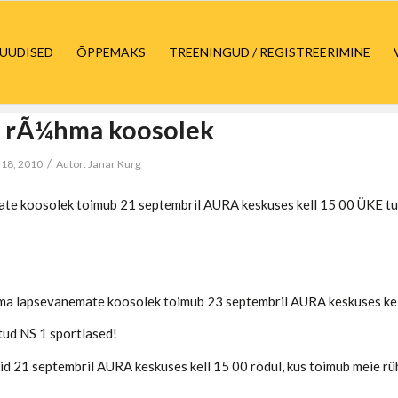
UUDISED
ÕPPEMAKS
TREENINGUD / REGISTREERIMINE
1 rÃ¼hma koosolek
/
 18, 2010
Autor:
Janar Kurg
jate koosolek toimub 21 septembril AURA keskuses kell 15 00 ÜKE t
ma lapsevanemate koosolek toimub 23 septembril AURA keskuses k
ud NS 1 sportlased!
id 21 septembril AURA keskuses kell 15 00 rõdul, kus toimub meie r