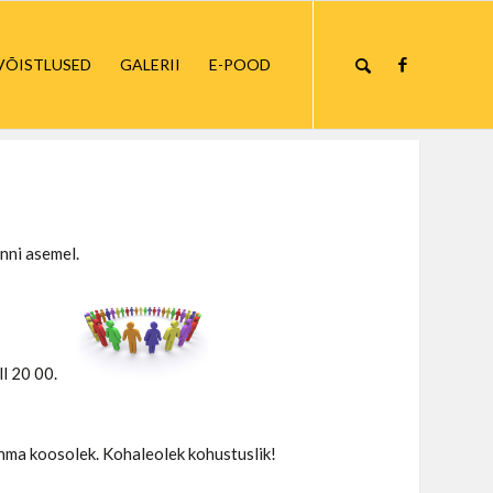
VÕISTLUSED
GALERII
E-POOD
unni asemel.
ell 20 00.
ühma koosolek. Kohaleolek kohustuslik!