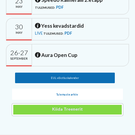
23
MAY
PDF
TULEMUSED:
30
Yess kevadstardid
MAY
LIVE
PDF
TULEMUSED:
26-27
Aura Open Cup
SEPTEMBER
EUL võistluskalender
Tulemuste arhiiv
Kiida Treenerit