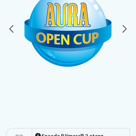
Speedo Räimeralli 2.etapp