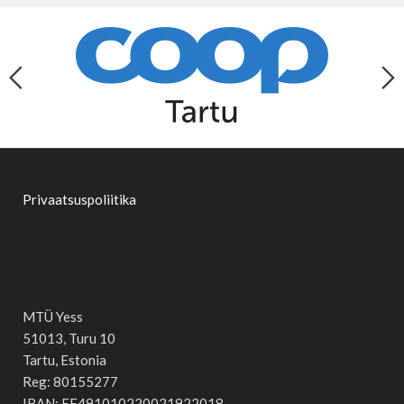
Privaatsuspoliitika
MTÜ Yess
51013, Turu 10
Tartu, Estonia
Reg: 80155277
IBAN: EE491010220021922018