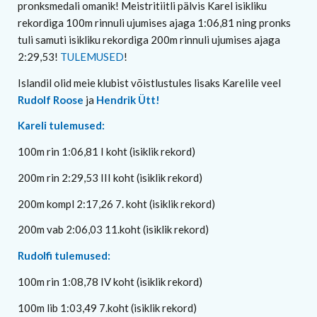
pronksmedali omanik! Meistritiitli pälvis Karel isikliku
rekordiga 100m rinnuli ujumises ajaga 1:06,81 ning pronks
tuli samuti isikliku rekordiga 200m rinnuli ujumises ajaga
2:29,53!
TULEMUSED
!
Islandil olid meie klubist võistlustules lisaks Karelile veel
Rudolf Roose
ja
Hendrik Ütt!
Kareli tulemused:
100m rin 1:06,81 I koht (isiklik rekord)
200m rin 2:29,53 III koht (isiklik rekord)
200m kompl 2:17,26 7. koht (isiklik rekord)
200m vab 2:06,03 11.koht (isiklik rekord)
Rudolfi tulemused:
100m rin 1:08,78 IV koht (isiklik rekord)
100m lib 1:03,49 7.koht (isiklik rekord)