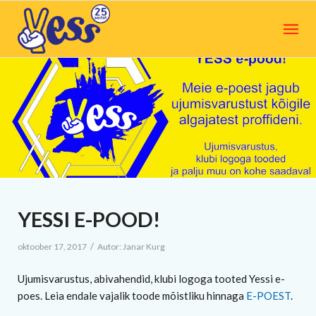
YESSI E-POOD!
/
oktoober 17, 2017
Autor:
Janar Kurg
Ujumisvarustus, abivahendid, klubi logoga tooted Yessi e-
poes. Leia endale vajalik toode mõistliku hinnaga
E-POEST
.