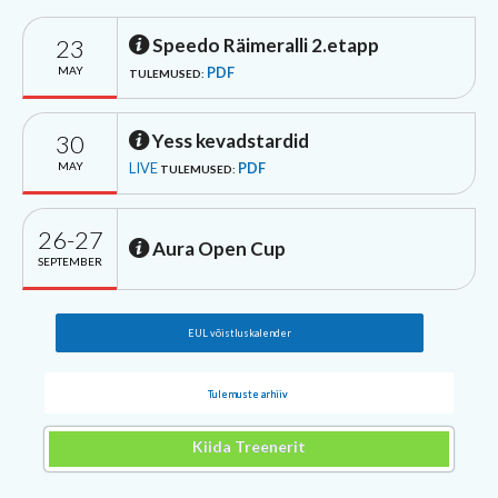
23
Speedo Räimeralli 2.etapp
MAY
PDF
TULEMUSED:
30
Yess kevadstardid
MAY
LIVE
PDF
TULEMUSED:
26-27
Aura Open Cup
SEPTEMBER
EUL võistluskalender
Tulemuste arhiiv
Kiida Treenerit