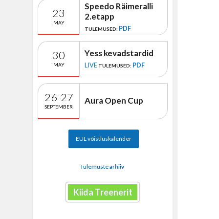
Speedo Räimeralli
23
2.etapp
MAY
PDF
TULEMUSED:
Yess kevadstardid
30
LIVE
PDF
MAY
TULEMUSED:
26-27
Aura Open Cup
SEPTEMBER
EUL võistluskalender
Tulemuste arhiiv
Kiida Treenerit