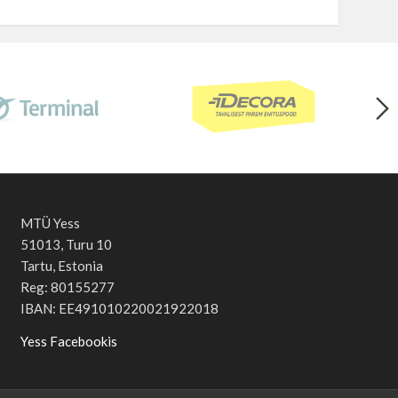
MTÜ Yess
51013, Turu 10
Tartu, Estonia
Reg: 80155277
IBAN: EE491010220021922018
Yess Facebookis