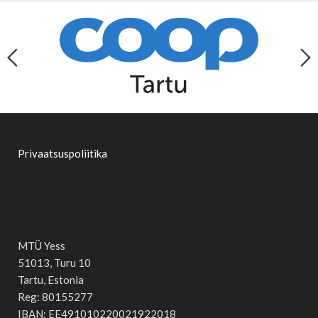
Privaatsuspoliitika
MTÜ Yess
51013, Turu 10
Tartu, Estonia
Reg: 80155277
IBAN: EE491010220021922018