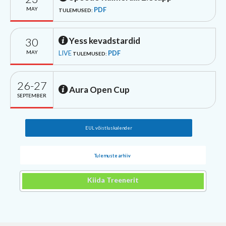
MAY
PDF
TULEMUSED:
30
Yess kevadstardid
MAY
LIVE
PDF
TULEMUSED:
26-27
Aura Open Cup
SEPTEMBER
EUL võistluskalender
Tulemuste arhiiv
Kiida Treenerit