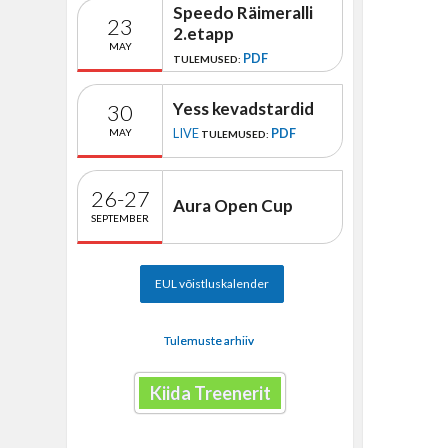
Speedo Räimeralli
23
2.etapp
MAY
PDF
TULEMUSED:
Yess kevadstardid
30
LIVE
PDF
MAY
TULEMUSED:
26-27
Aura Open Cup
SEPTEMBER
EUL võistluskalender
Tulemuste arhiiv
Kiida Treenerit