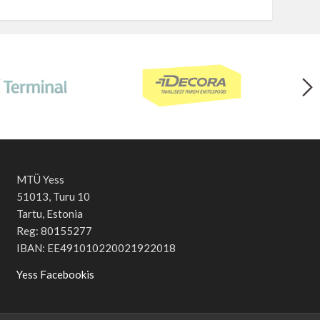
MTÜ Yess
51013, Turu 10
Tartu, Estonia
Reg: 80155277
IBAN: EE491010220021922018
Yess Facebookis