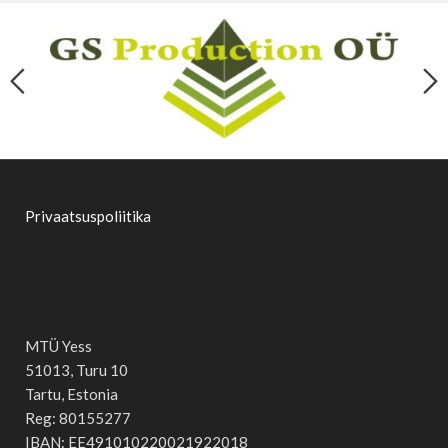
Privaatsuspoliitika
MTÜ Yess
51013, Turu 10
Tartu, Estonia
Reg: 80155277
IBAN: EE491010220021922018