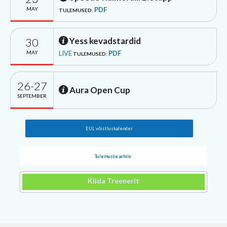
MAY
PDF
TULEMUSED:
30
Yess kevadstardid
MAY
LIVE
PDF
TULEMUSED:
26-27
Aura Open Cup
SEPTEMBER
EUL võistluskalender
Tulemuste arhiiv
Kiida Treenerit