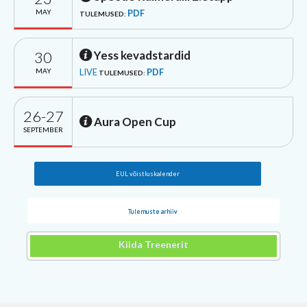
MAY
PDF
TULEMUSED:
30
Yess kevadstardid
MAY
LIVE
PDF
TULEMUSED:
26-27
Aura Open Cup
SEPTEMBER
EUL võistluskalender
Tulemuste arhiiv
Kiida Treenerit