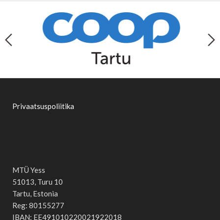
Privaatsuspoliitika
MTÜ Yess
51013, Turu 10
Tartu, Estonia
Reg: 80155277
IBAN: EE491010220021922018