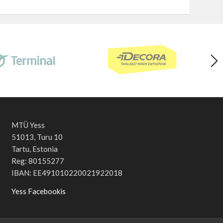
MTÜ Yess
51013, Turu 10
Tartu, Estonia
Reg: 80155277
IBAN: EE491010220021922018
Yess Facebookis