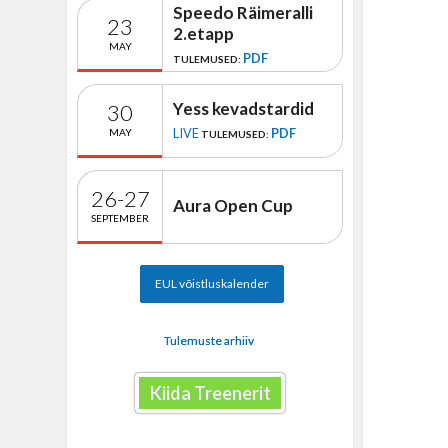
Speedo Räimeralli
23
2.etapp
MAY
PDF
TULEMUSED:
Yess kevadstardid
30
LIVE
PDF
MAY
TULEMUSED:
26-27
Aura Open Cup
SEPTEMBER
EUL võistluskalender
Tulemuste arhiiv
Kiida Treenerit