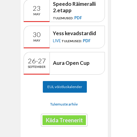
Speedo Räimeralli
23
2.etapp
MAY
PDF
TULEMUSED:
Yess kevadstardid
30
LIVE
PDF
MAY
TULEMUSED:
26-27
Aura Open Cup
SEPTEMBER
EUL võistluskalender
Tulemuste arhiiv
Kiida Treenerit