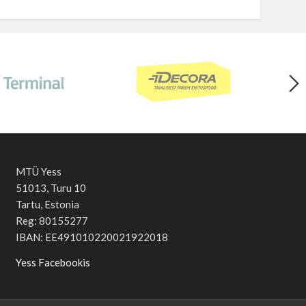
MTÜ Yess
51013, Turu 10
Tartu, Estonia
Reg: 80155277
IBAN: EE491010220021922018
Yess Facebookis