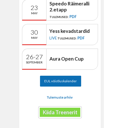
Speedo Räimeralli
23
2.etapp
MAY
PDF
TULEMUSED:
Yess kevadstardid
30
LIVE
PDF
MAY
TULEMUSED:
26-27
Aura Open Cup
SEPTEMBER
EUL võistluskalender
Tulemuste arhiiv
Kiida Treenerit