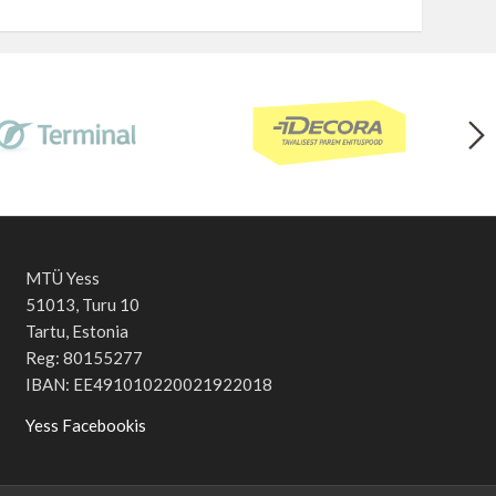
MTÜ Yess
51013, Turu 10
Tartu, Estonia
Reg: 80155277
IBAN: EE491010220021922018
Yess Facebookis