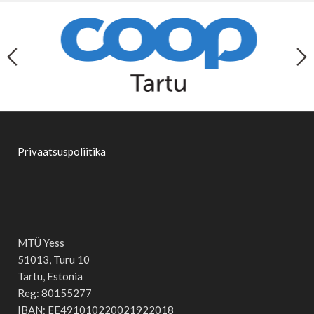
Privaatsuspoliitika
MTÜ Yess
51013, Turu 10
Tartu, Estonia
Reg: 80155277
IBAN: EE491010220021922018