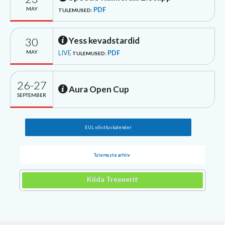
MAY
PDF
TULEMUSED:
30
Yess kevadstardid
MAY
LIVE
PDF
TULEMUSED:
26-27
Aura Open Cup
SEPTEMBER
EUL võistluskalender
Tulemuste arhiiv
Kiida Treenerit