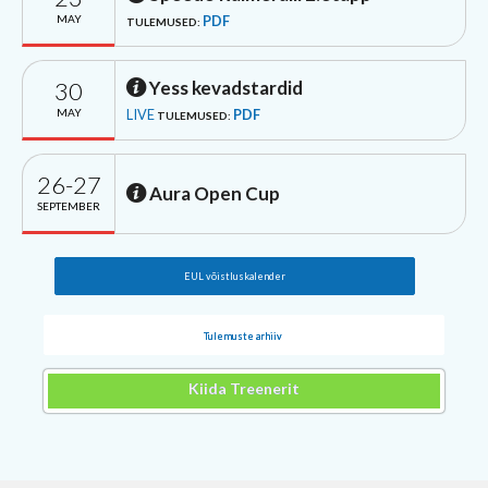
MAY
PDF
TULEMUSED:
30
Yess kevadstardid
MAY
LIVE
PDF
TULEMUSED:
26-27
Aura Open Cup
SEPTEMBER
EUL võistluskalender
Tulemuste arhiiv
Kiida Treenerit