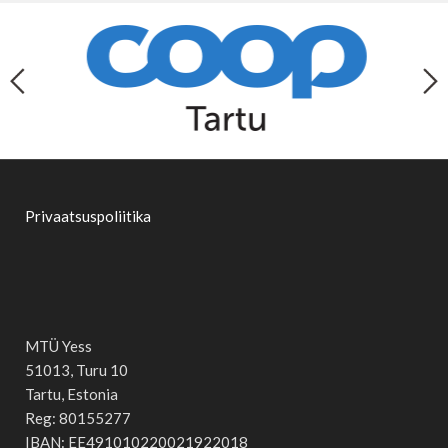
Privaatsuspoliitika
MTÜ Yess
51013, Turu 10
Tartu, Estonia
Reg: 80155277
IBAN: EE491010220021922018