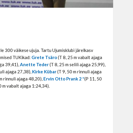
le 300 väikese ujuja. Tartu Ujumisklubi järelkasv
rgmised TUKikad:
Grete Tsäro
(T 8, 25 m vabalt ajaga
aga 39,41),
Anette Teder
(T 8, 25 m selili ajaga 25,99),
uli ajaga 27,38),
Kirke Kübar
(T 9, 50 m rinnuli ajaga
m rinnuli ajaga 48,20),
Ervin Otto Prank 2 *
(P 11, 50
0 m vabalt ajaga 1:24,34).