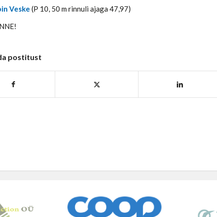
bin Veske
(P 10, 50 m rinnuli ajaga 47,97)
ÕNNE!
da postitust