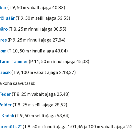
übar
(T 9, 50 m vabalt ajaga 40,83)
õlluäär
(T 9, 50 m selili ajaga 53,53)
säro
(T 8, 25 m rinnuli ajaga 30,55)
ares
(P 9, 25 m rinnuli ajaga 27,84)
olom
(T 10, 50 m rinnuli ajaga 48,84)
Tanel Tammer
(P 11, 50 m rinnuli ajaga 45,03)
Kaasik
(T 9, 100 m vabalt ajaga 2:18,37)
 koha saavutasid:
Teder
(T 8, 25 m vabalt ajaga 25,48)
Veider
(T 8, 25 m selili ajaga 28,52)
a Kadak
(T 9, 50 m selili ajaga 53,64)
aaremõts 2*
(T 9, 50 m rinnuli ajaga 1:01,46 ja 100 m vabalt ajaga 2: