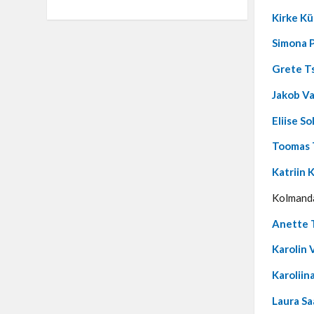
Kirke K
Simona P
Grete T
Jakob V
Eliise S
Toomas 
Katriin 
Kolmanda
Anette 
Karolin 
Karoliin
Laura S