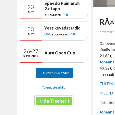
Speedo Räimeralli
23
2.etapp
MAY
PDF
TULEMUSED:
RÃ¤i
Yess kevadstardid
30
november 
LIVE
PDF
MAY
TULEMUSED:
3. novemb
jõudis p
26-27
Aura Open Cup
21,63),
L
SEPTEMBER
Johanna
49,32),
R
EUL võistluskalender
m rinnuli
TULEMU
Tulemuste arhiiv
PILDID
Kiida Treenerit
Teise ko
Johanna