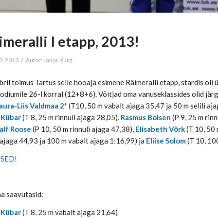
meralli I etapp, 2013!
/
3, 2013
Autor:
Janar Kurg
ril toimus Tartus selle hooaja esimene Räimeralli etapp, stardis oli ü
oodiumile 26-l korral (12+8+6). Võitjad oma vanuseklassides olid jä
aura-Liis Valdmaa 2*
(T10, 50 m vabalt ajaga 35,47 ja 50 m selili aj
 Kübar
(T 8, 25 m rinnuli ajaga 28,05),
Rasmus Boisen
(P 9, 25 m rinn
alf Roose
(P 10, 50 m rinnuli ajaga 47,38),
Elisabeth Võrk
(T 10, 50 
 ajaga 44,93 ja 100 m vabalt ajaga 1:16,99) ja
Eliise Solom
(T 10, 10
SED!
ha saavutasid:
 Kübar
(T 8, 25 m vabalt ajaga 21,64)