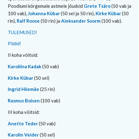
Poodiumi kõrgemale astmele jõudsid
Grete Tsäro
(50 vab ja
100 vab),
Johanna Kübar
(50 sel ja 50 rin),
Kirke Kübar
(50
rin),
Ralf Roose
(50 rin) ja
Aleksander Soorm
(100 vab).
TULEMUSED!
Pildid!
II koha võitsid:
Karoliina Kadak
(50 vab)
Kirke Kübar
(50 sel)
Ingrid Hiiemäe
(25 rin)
Rasmus Boisen
(100 vab)
III koha võitsid:
Anette Teder
(50 vab)
Karolin Veider
(50 sel)