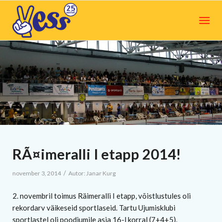
RÃ¤imeralli I etapp 2014!
/
november 3, 2014
Autor:
Janar Kurg
2. novembril toimus Räimeralli I etapp, võistlustules oli
rekordarv väikeseid sportlaseid. Tartu Ujumisklubi
sportlastel oli poodiumile asja 16-l korral (7+4+5).