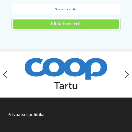
Tulemuste arhiiv
Kiida Treenerit
Privaatsuspoliitika