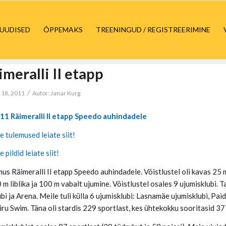
UUDISED
ÕPPEMAKS
TREENINGUD / REGISTREERIMINE
meralli II etapp
/
 18, 2011
Autor:
Janar Kurg
11 Räimeralli II etapp Speedo auhindadele
e tulemused leiate siit!
 pildid leiate siit!
us Räimeralli II etapp Speedo auhindadele. Võistlustel oli kavas 25 m se
50 m liblika ja 100 m vabalt ujumine. Võistlustel osales 9 ujumisklubi. 
bi ja Arena. Meile tuli külla 6 ujumisklubi: Lasnamäe ujumisklubi, Pai
iru Swim. Täna oli stardis 229 sportlast, kes ühtekokku sooritasid 377