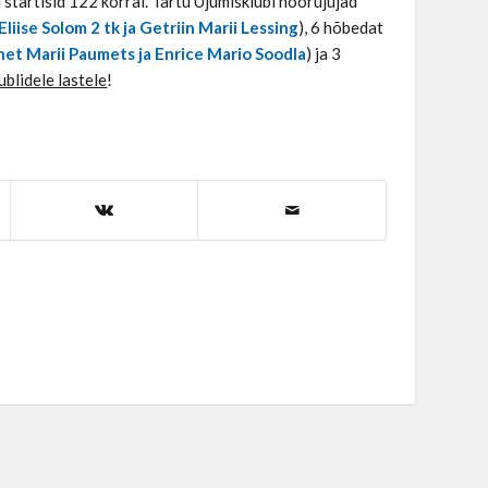
d startisid 122 korral. Tartu Ujumisklubi noorujujad
liise Solom 2 tk ja Getriin Marii Lessing
), 6 hõbedat
Anet Marii Paumets ja Enrice Mario Soodla
) ja 3
ublidele lastele
!