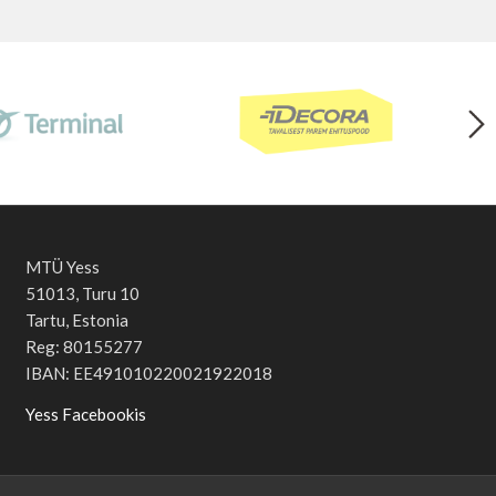
MTÜ Yess
51013, Turu 10
Tartu, Estonia
Reg: 80155277
IBAN: EE491010220021922018
Yess Facebookis