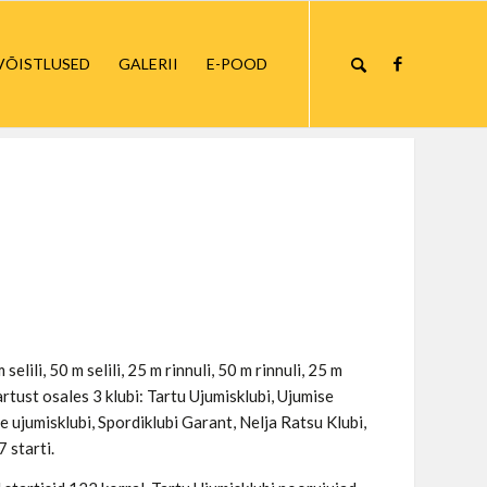
VÕISTLUSED
GALERII
E-POOD
lili, 50 m selili, 25 m rinnuli, 50 m rinnuli, 25 m
Tartust osales 3 klubi: Tartu Ujumisklubi, Ujumise
de ujumisklubi, Spordiklubi Garant, Nelja Ratsu Klubi,
 starti.