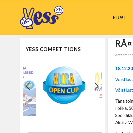
KLUBI
RÃ¤i
YESS COMPETITIONS
detsember
18.12.20
Võistlust
Võistluste
Täna toim
liblika, 
Spordiklu
Aktiiv, W