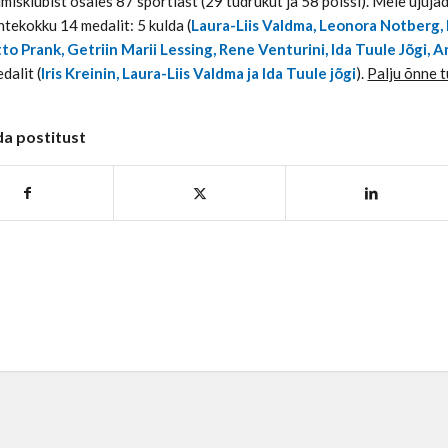
misklubist osales 87 sportlast (29 tüdrukut ja 58 poissi). Meie ujuja
htekokku 14 medalit: 5 kulda (
Laura-Liis Valdma, Leonora Notberg, E
to Prank, Getriin Marii Lessing, Rene Venturini, Ida Tuule Jõgi, 
dalit (
Iris Kreinin, Laura-Liis Valdma ja Ida Tuule jõgi
).
Palju õnne t
da postitust