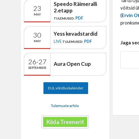
Tartu Uju
Speedo Räimeralli
23
võitsid ü
2.etapp
(
Ervin Ot
MAY
PDF
TULEMUSED:
pronksme
Yess kevadstardid
30
LIVE
PDF
MAY
Jaga se
TULEMUSED:
26-27
Aura Open Cup
SEPTEMBER
EUL võistluskalender
Tulemuste arhiiv
Kiida Treenerit