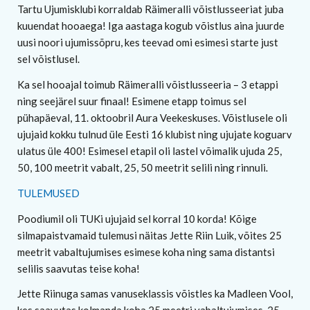
Tartu Ujumisklubi korraldab Räimeralli võistlusseeriat juba
kuuendat hooaega! Iga aastaga kogub võistlus aina juurde
uusi noori ujumissõpru, kes teevad omi esimesi starte just
sel võistlusel.
Ka sel hooajal toimub Räimeralli võistlusseeria – 3 etappi
ning seejärel suur finaal! Esimene etapp toimus sel
pühapäeval, 11. oktoobril Aura Veekeskuses. Võistlusele oli
ujujaid kokku tulnud üle Eesti 16 klubist ning ujujate koguarv
ulatus üle 400! Esimesel etapil oli lastel võimalik ujuda 25,
50, 100 meetrit vabalt, 25, 50 meetrit selili ning rinnuli.
TULEMUSED
Poodiumil oli TUKi ujujaid sel korral 10 korda! Kõige
silmapaistvamaid tulemusi näitas Jette Riin Luik, võites 25
meetrit vabaltujumises esimese koha ning sama distantsi
selilis saavutas teise koha!
Jette Riinuga samas vanuseklassis võistles ka Madleen Vool,