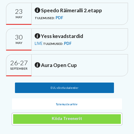
23
Speedo Räimeralli 2.etapp
MAY
PDF
TULEMUSED:
30
Yess kevadstardid
MAY
LIVE
PDF
TULEMUSED:
26-27
Aura Open Cup
SEPTEMBER
EUL võistluskalender
Tulemuste arhiiv
Kiida Treenerit