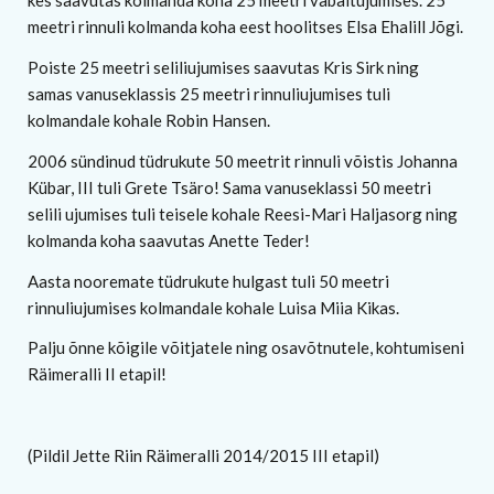
kes saavutas kolmanda koha 25 meetri vabaltujumises. 25
meetri rinnuli kolmanda koha eest hoolitses Elsa Ehalill Jõgi.
Poiste 25 meetri seliliujumises saavutas Kris Sirk ning
samas vanuseklassis 25 meetri rinnuliujumises tuli
kolmandale kohale Robin Hansen.
2006 sündinud tüdrukute 50 meetrit rinnuli võistis Johanna
Kübar, III tuli Grete Tsäro! Sama vanuseklassi 50 meetri
selili ujumises tuli teisele kohale Reesi-Mari Haljasorg ning
kolmanda koha saavutas Anette Teder!
Aasta nooremate tüdrukute hulgast tuli 50 meetri
rinnuliujumises kolmandale kohale Luisa Miia Kikas.
Palju õnne kõigile võitjatele ning osavõtnutele, kohtumiseni
Räimeralli II etapil!
(Pildil Jette Riin Räimeralli 2014/2015 III etapil)