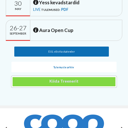
30
Yess kevadstardid
MAY
LIVE
PDF
TULEMUSED:
26-27
Aura Open Cup
SEPTEMBER
EUL võistluskalender
Tulemuste arhiiv
Kiida Treenerit