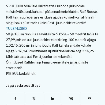
5.-10. juulil toimusid Bukarestis Euroopa juunioride
meisteivõisused, kuhu oli pääsenud meie klubist Ralf Roose.
Ralf tegi suurepärase esitluse ujudes kolmel korral finaali
ning lisaks püstitades kaks Eesti juunioride rekordit!
TULEMUSED
50 ja 100 m rinnulis saavutas ta 6. koha – 50 meetrit läbis ta
27,99, mis on uus juunioride rekord ning 100 meetrit ajaga
1.02,45. 200 m rinnulis jõudis Ralf kaheksandale kohale
ajaga 2.16,94. Poolfinaalis ujutud tiba kiirem aeg 2.16,25
tähistab taas uut Eesti juunioride rekordit!
Õnnitlused Ralfile ning tema treeneritele ja järgmiste
startideni!
Pilt EUL kodulehelt
Jaga seda postitust