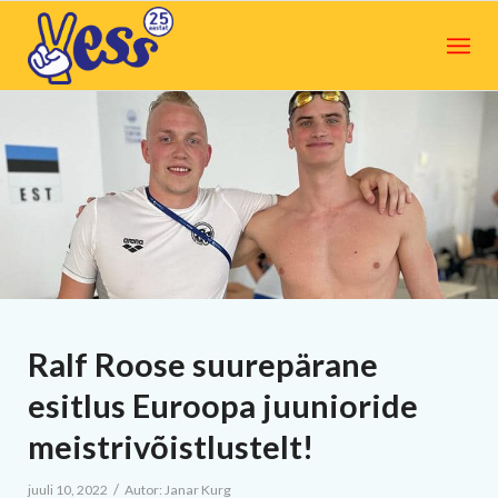
Ralf Roose suurepärane
esitlus Euroopa juunioride
meistrivõistlustelt!
/
juuli 10, 2022
Autor:
Janar Kurg