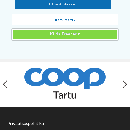
EUL võistluskalender
Tulemuste arhiiv
Kiida Treenerit
Privaatsuspoliitika