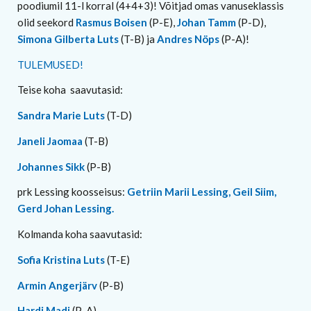
poodiumil 11-l korral (4+4+3)! Võitjad omas vanuseklassis
olid seekord
Rasmus Boisen
(P-E),
Johan Tamm
(P-D),
Simona Gilberta Luts
(T-B) ja
Andres Nöps
(P-A)!
TULEMUSED!
Teise koha saavutasid:
Sandra Marie Luts
(T-D)
Janeli Jaomaa
(T-B)
Johannes Sikk
(P-B)
prk Lessing koosseisus:
Getriin Marii Lessing, Geil Siim,
Gerd Johan Lessing.
Kolmanda koha saavutasid:
Sofia Kristina Luts
(T-E)
Armin Angerjärv
(P-B)
Hardi Madi
(P-A)