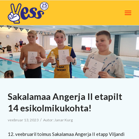
Sakalamaa Angerja II etapilt
14 esikolmikukohta!
/
veebruar 13, 2023
Autor:
Janar Kurg
12. veebruaril toimus Sakalamaa Angerja II etapp Viljandi