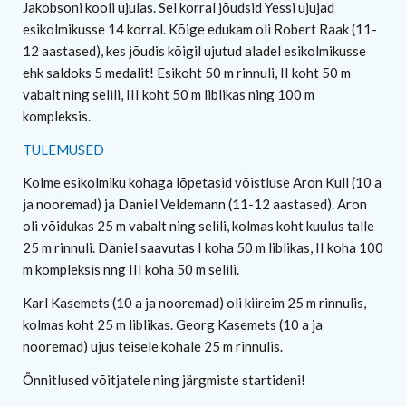
Jakobsoni kooli ujulas. Sel korral jõudsid Yessi ujujad
esikolmikusse 14 korral. Kõige edukam oli Robert Raak (11-
12 aastased), kes jõudis kõigil ujutud aladel esikolmikusse
ehk saldoks 5 medalit! Esikoht 50 m rinnuli, II koht 50 m
vabalt ning selili, III koht 50 m liblikas ning 100 m
kompleksis.
TULEMUSED
Kolme esikolmiku kohaga lõpetasid võistluse Aron Kull (10 a
ja nooremad) ja Daniel Veldemann (11-12 aastased). Aron
oli võidukas 25 m vabalt ning selili, kolmas koht kuulus talle
25 m rinnuli. Daniel saavutas I koha 50 m liblikas, II koha 100
m kompleksis nng III koha 50 m selili.
Karl Kasemets (10 a ja nooremad) oli kiireim 25 m rinnulis,
kolmas koht 25 m liblikas. Georg Kasemets (10 a ja
nooremad) ujus teisele kohale 25 m rinnulis.
Õnnitlused võitjatele ning järgmiste startideni!