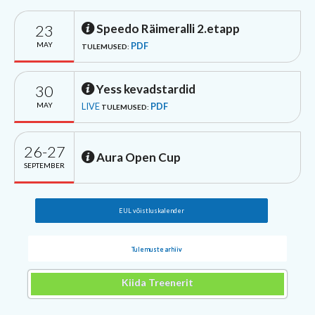
23
Speedo Räimeralli 2.etapp
MAY
PDF
TULEMUSED:
30
Yess kevadstardid
MAY
LIVE
PDF
TULEMUSED:
26-27
Aura Open Cup
SEPTEMBER
EUL võistluskalender
Tulemuste arhiiv
Kiida Treenerit