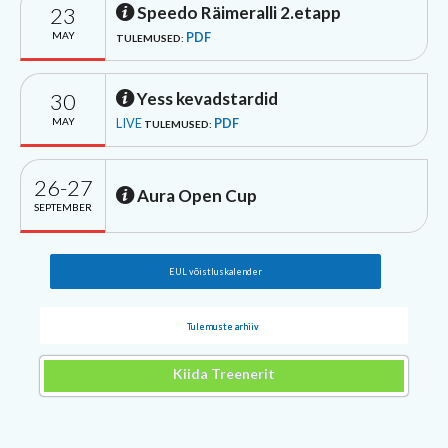
23
Speedo Räimeralli 2.etapp
MAY
PDF
TULEMUSED:
30
Yess kevadstardid
MAY
LIVE
PDF
TULEMUSED:
26-27
Aura Open Cup
SEPTEMBER
EUL võistluskalender
Tulemuste arhiiv
Kiida Treenerit