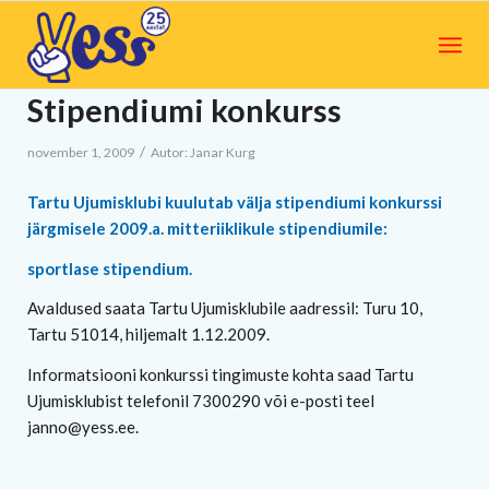
Stipendiumi konkurss
/
november 1, 2009
Autor:
Janar Kurg
Tartu Ujumisklubi kuulutab välja stipendiumi konkurssi
järgmisele 2009.a. mitteriiklikule stipendiumile:
sportlase stipendium.
Avaldused saata Tartu Ujumisklubile aadressil: Turu 10,
Tartu 51014, hiljemalt 1.12.2009.
Informatsiooni konkurssi tingimuste kohta saad Tartu
Ujumisklubist telefonil 7300290 või e-posti teel
janno@yess.ee.