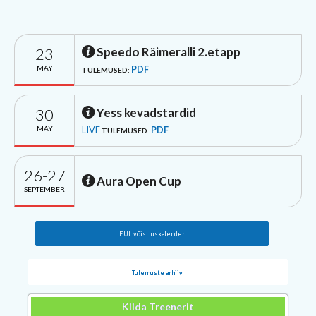
23
Speedo Räimeralli 2.etapp
MAY
PDF
TULEMUSED:
30
Yess kevadstardid
MAY
LIVE
PDF
TULEMUSED:
26-27
Aura Open Cup
SEPTEMBER
EUL võistluskalender
Tulemuste arhiiv
Kiida Treenerit