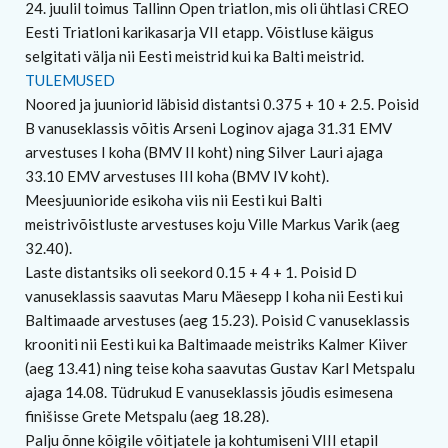
24. juulil toimus Tallinn Open triatlon, mis oli ühtlasi CREO
Eesti Triatloni karikasarja VII etapp. Võistluse käigus
selgitati välja nii Eesti meistrid kui ka Balti meistrid.
TULEMUSED
Noored ja juuniorid läbisid distantsi 0.375 + 10 + 2.5. Poisid
B vanuseklassis võitis Arseni Loginov ajaga 31.31 EMV
arvestuses I koha (BMV II koht) ning Silver Lauri ajaga
33.10 EMV arvestuses III koha (BMV IV koht).
Meesjuunioride esikoha viis nii Eesti kui Balti
meistrivõistluste arvestuses koju Ville Markus Varik (aeg
32.40).
Laste distantsiks oli seekord 0.15 + 4 + 1. Poisid D
vanuseklassis saavutas Maru Mäesepp I koha nii Eesti kui
Baltimaade arvestuses (aeg 15.23). Poisid C vanuseklassis
krooniti nii Eesti kui ka Baltimaade meistriks Kalmer Kiiver
(aeg 13.41) ning teise koha saavutas Gustav Karl Metspalu
ajaga 14.08. Tüdrukud E vanuseklassis jõudis esimesena
finišisse Grete Metspalu (aeg 18.28).
Palju õnne kõigile võitjatele ja kohtumiseni VIII etapil