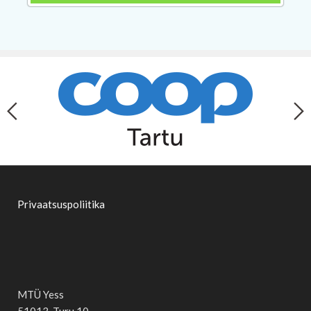
Privaatsuspoliitika
MTÜ Yess
51013, Turu 10