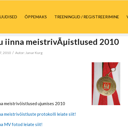
UUDISED
ÕPPEMAKS
TREENINGUD / REGISTREERIMINE
u iinna meistrivÃµistlused 2010
/
7, 2010
Autor:
Janar Kurg
linna meistrivõistlused ujumises 2010
na meistrivõistluste protokolli leiate siit!
na MV fotod leiate siit!