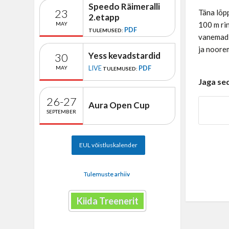
Speedo Räimeralli
23
Täna lõpp
2.etapp
100 m rin
MAY
PDF
TULEMUSED:
vanemad 
ja noorem
Yess kevadstardid
30
LIVE
PDF
MAY
TULEMUSED:
Jaga se
26-27
Aura Open Cup
SEPTEMBER
EUL võistluskalender
Tulemuste arhiiv
Kiida Treenerit