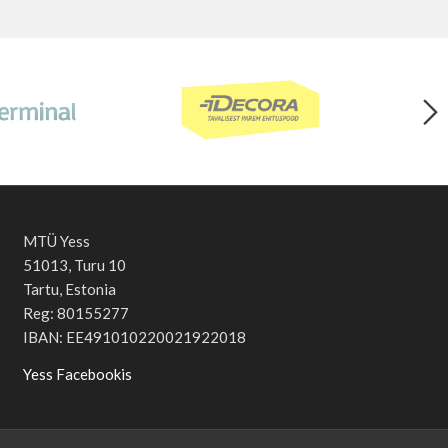
MTÜ Yess
51013, Turu 10
Tartu, Estonia
Reg: 80155277
IBAN: EE491010220021922018
Yess Facebookis