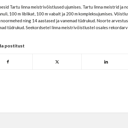
esid Tartu linna meistrivõistlused ujumises. Tartu linna meistrid ja no
nuli, 100 m liblikat, 100 m vabalt ja 200 m kompleksujumises. Võistl
noormehed ning 14 aastased ja vanemad tüdrukud. Noorte arvestuses
ad tüdrukud. Seekordsetel linna meistrivõistlustel osales rekordarv
da postitust