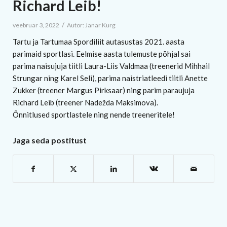
Richard Leib!
/
veebruar 3, 2022
Autor:
Janar Kurg
Tartu ja Tartumaa Spordiliit autasustas 2021. aasta
parimaid sportlasi. Eelmise aasta tulemuste põhjal sai
parima naisujuja tiitli Laura-Liis Valdmaa (treenerid Mihhail
Strungar ning Karel Seli), parima naistriatleedi tiitli Anette
Zukker (treener Margus Pirksaar) ning parim paraujuja
Richard Leib (treener Nadežda Maksimova).
Õnnitlused sportlastele ning nende treeneritele!
Jaga seda postitust