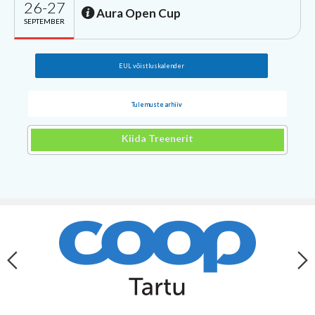
26-27
Aura Open Cup
SEPTEMBER
EUL võistluskalender
Tulemuste arhiiv
Kiida Treenerit