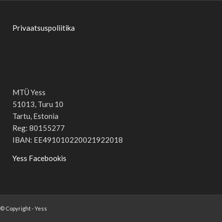
Privaatsuspoliitika
MTÜ Yess
51013, Turu 10
Tartu, Estonia
Reg: 80155277
IBAN: EE491010220021922018
Yess Facebookis
© Copyright - Yess