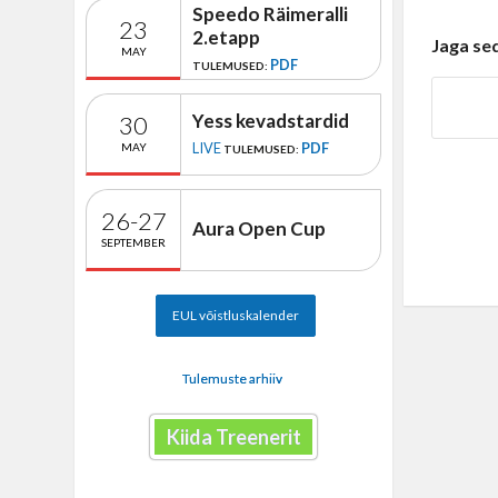
Speedo Räimeralli
23
2.etapp
Jaga se
MAY
PDF
TULEMUSED:
Yess kevadstardid
30
LIVE
PDF
MAY
TULEMUSED:
26-27
Aura Open Cup
SEPTEMBER
EUL võistluskalender
Tulemuste arhiiv
Kiida Treenerit