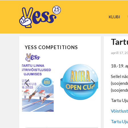
KLUBI
Tart
YESS COMPETITIONS
aprill 17, 
18.-19. 
Sellel n
(soojend
(soojend
Tartu Uju
Võistlust
Tartu Uju