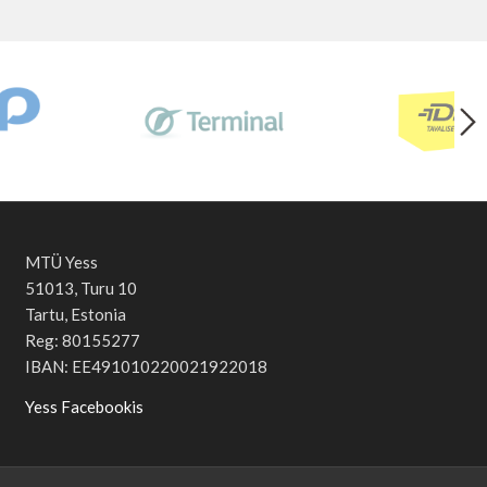
MTÜ Yess
51013, Turu 10
Tartu, Estonia
Reg: 80155277
IBAN: EE491010220021922018
Yess Facebookis