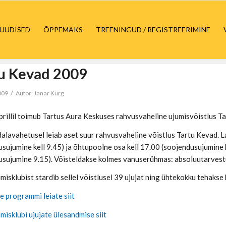
UUDISED
ÕPPEMAKS
TREENINGUD / REGISTREERIMINE
u Kevad 2009
/
2009
Autor:
Janar Kurg
aprillil toimub Tartus Aura Keskuses rahvusvaheline ujumisvõistlus T
ädalavahetusel leiab aset suur rahvusvaheline võistlus Tartu Kevad.
usujumine kell 9.45) ja õhtupoolne osa kell 17.00 (soojendusujumine 
usujumine 9.15). Võisteldakse kolmes vanuserühmas: absoluutarve
misklubist stardib sellel võistlusel 39 ujujat ning ühtekokku tehaks
e programmi leiate siit
misklubi ujujate ülesandmise siit