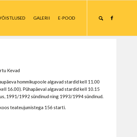
VÕISTLUSED
GALERII
E-POOD
artu Kevad
 Laupäeva hommikupoole algavad stardid kell 11.00
kell 16.00). Pühapäeval algavad stardid kell 10.15
stus, 1991/1992 sündinud ning 1993/1994 sündinud.
e koos teateujumistega 156 starti.