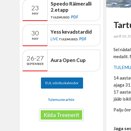
Speedo Räimeralli
23
2.etapp
MAY
PDF
TULEMUSED:
Tart
Yess kevadstardid
30
aprill 10, 
LIVE
PDF
MAY
TULEMUSED:
Sel nädal
medalit. 
26-27
Aura Open Cup
SEPTEMBER
TULEM
14 aastas
EUL võistluskalender
ajaga 31
17 aasta
jääb isik
Tulemuste arhiiv
Palju õnn
Kiida Treenerit
Jaga se