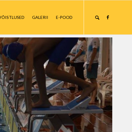
VÕISTLUSED
GALERII
E-POOD