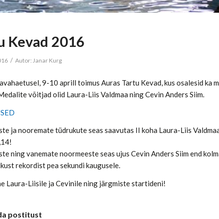
u Kevad 2016
/
2016
Autor:
Janar Kurg
avahaetusel, 9-10 aprill toimus Auras Tartu Kevad, kus osalesid ka m
Medalite võitjad olid Laura-Liis Valdmaa ning Cevin Anders Siim.
USED
te ja nooremate tüdrukute seas saavutas II koha Laura-Liis Valdmaa n
,14!
ste ning vanemate noormeeste seas ujus Cevin Anders Siim end kolma
likust rekordist pea sekundi kaugusele.
e Laura-Liisile ja Cevinile ning järgmiste startideni!
da postitust