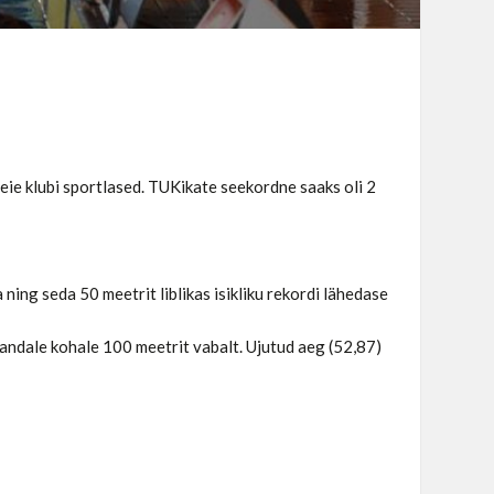
eie klubi sportlased. TUKikate seekordne saaks oli 2
ing seda 50 meetrit liblikas isikliku rekordi lähedase
ndale kohale 100 meetrit vabalt. Ujutud aeg (52,87)