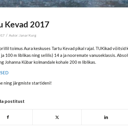
u Kevad 2017
/
2017
Autor:
Janar Kurg
prillil toimus Aura keskuses Tartu Kevad pikal rajal. TUKikad võitsid 
ja 100 m liblikas ning selilis) 14 a ja nooremate vanuseklassis. Abso
ing Johanna Kübar kolmandale kohale 200 m liblikas.
USED
e ning järgmiste startideni!
da postitust