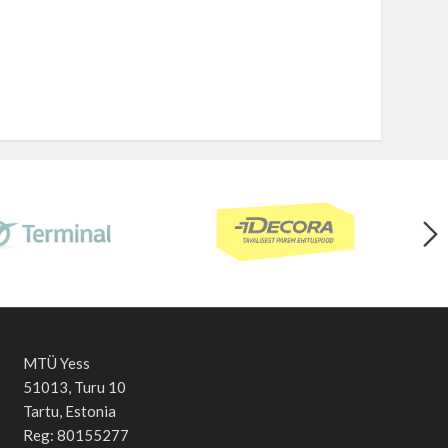
MTÜ Yess
51013, Turu 10
Tartu, Estonia
Reg: 80155277