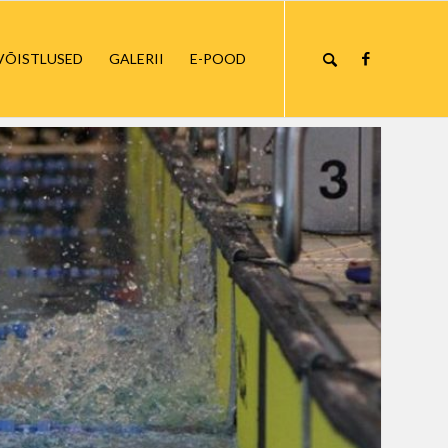
VÕISTLUSED
GALERII
E-POOD