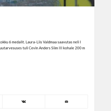
kokku 6 medalit. Laura-Liis Valdmaa saavutas neli I
luutarvesuses tuli Cevin Anders Siim III kohale 200 m