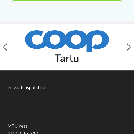
Privaatsuspoliitika
MTÜ Yess
51013, Turu 10