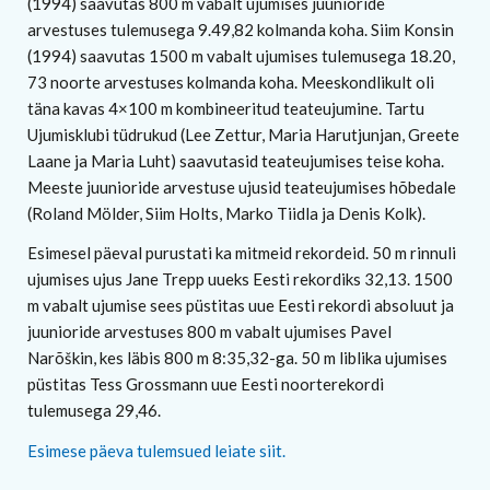
(1994) saavutas 800 m vabalt ujumises juunioride
arvestuses tulemusega 9.49,82 kolmanda koha. Siim Konsin
(1994) saavutas 1500 m vabalt ujumises tulemusega 18.20,
73 noorte arvestuses kolmanda koha. Meeskondlikult oli
täna kavas 4×100 m kombineeritud teateujumine. Tartu
Ujumisklubi tüdrukud (Lee Zettur, Maria Harutjunjan, Greete
Laane ja Maria Luht) saavutasid teateujumises teise koha.
Meeste juunioride arvestuse ujusid teateujumises hõbedale
(Roland Mölder, Siim Holts, Marko Tiidla ja Denis Kolk).
Esimesel päeval purustati ka mitmeid rekordeid. 50 m rinnuli
ujumises ujus Jane Trepp uueks Eesti rekordiks 32,13. 1500
m vabalt ujumise sees püstitas uue Eesti rekordi absoluut ja
juunioride arvestuses 800 m vabalt ujumises Pavel
Narõškin, kes läbis 800 m 8:35,32-ga. 50 m liblika ujumises
püstitas Tess Grossmann uue Eesti noorterekordi
tulemusega 29,46.
Esimese päeva tulemsued leiate siit.