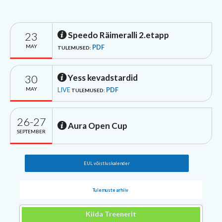
23
Speedo Räimeralli 2.etapp
MAY
PDF
TULEMUSED:
30
Yess kevadstardid
MAY
LIVE
PDF
TULEMUSED:
26-27
Aura Open Cup
SEPTEMBER
EUL võistluskalender
Tulemuste arhiiv
Kiida Treenerit