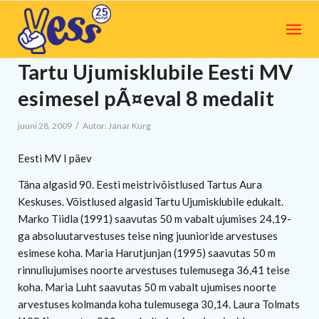
Tartu Ujumisklubile Eesti MV
esimesel pÃ¤eval 8 medalit
/
juuni 28, 2009
Autor:
Janar Kurg
Eesti MV I päev
Täna algasid 90. Eesti meistrivõistlused Tartus Aura
Keskuses. Võistlused algasid Tartu Ujumisklubile edukalt.
Marko Tiidla (1991) saavutas 50 m vabalt ujumises 24,19-
ga absoluutarvestuses teise ning juunioride arvestuses
esimese koha. Maria Harutjunjan (1995) saavutas 50 m
rinnuliujumises noorte arvestuses tulemusega 36,41 teise
koha. Maria Luht saavutas 50 m vabalt ujumises noorte
arvestuses kolmanda koha tulemusega 30,14. Laura Tolmats