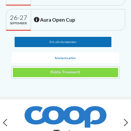
26-27
Aura Open Cup
SEPTEMBER
EUL võistluskalender
Tulemuste arhiiv
Kiida Treenerit