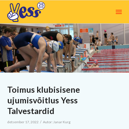
Toimus klubisisene
ujumisvõitlus Yess
Talvestardid
/
detsember 17, 2022
Autor:
Janar Kurg