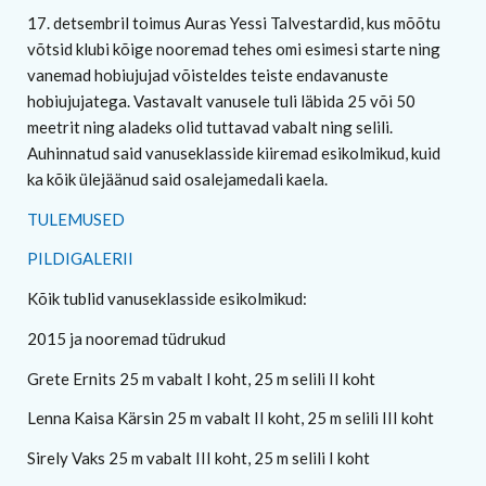
17. detsembril toimus Auras Yessi Talvestardid, kus mõõtu
võtsid klubi kõige nooremad tehes omi esimesi starte ning
vanemad hobiujujad võisteldes teiste endavanuste
hobiujujatega. Vastavalt vanusele tuli läbida 25 või 50
meetrit ning aladeks olid tuttavad vabalt ning selili.
Auhinnatud said vanuseklasside kiiremad esikolmikud, kuid
ka kõik ülejäänud said osalejamedali kaela.
TULEMUSED
PILDIGALERII
Kõik tublid vanuseklasside esikolmikud:
2015 ja nooremad tüdrukud
Grete Ernits 25 m vabalt I koht, 25 m selili II koht
Lenna Kaisa Kärsin 25 m vabalt II koht, 25 m selili III koht
Sirely Vaks 25 m vabalt III koht, 25 m selili I koht