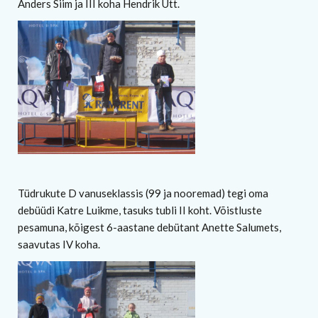
Anders Siim ja III koha Hendrik Ütt.
Tüdrukute D vanuseklassis (99 ja nooremad) tegi oma
debüüdi Katre Luikme, tasuks tubli II koht. Võistluste
pesamuna, kõigest 6-aastane debütant Anette Salumets,
saavutas IV koha.