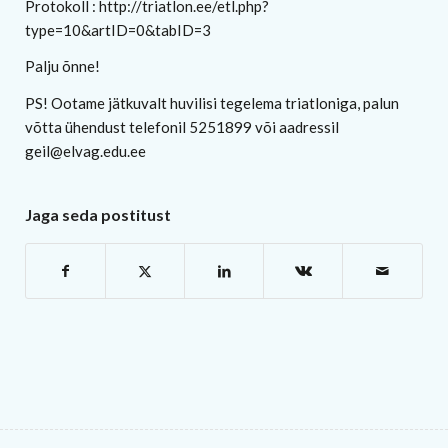
Protokoll : http://triatlon.ee/etl.php?
type=10&artID=0&tabID=3
Palju õnne!
PS! Ootame jätkuvalt huvilisi tegelema triatloniga, palun
võtta ühendust telefonil 5251899 või aadressil
geil@elvag.edu.ee
Jaga seda postitust