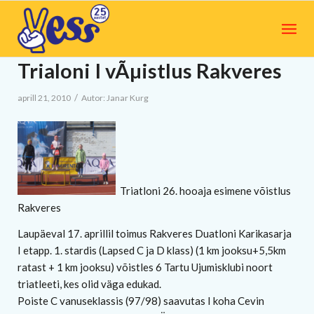
Trialoni I vÃµistlus Rakveres
/
aprill 21, 2010
Autor:
Janar Kurg
Triatloni 26. hooaja esimene võistlus
Rakveres
Laupäeval 17. aprillil toimus Rakveres Duatloni Karikasarja
I etapp. 1. stardis (Lapsed C ja D klass) (1 km jooksu+5,5km
ratast + 1 km jooksu) võistles 6 Tartu Ujumisklubi noort
triatleeti, kes olid väga edukad.
Poiste C vanuseklassis (97/98) saavutas I koha Cevin