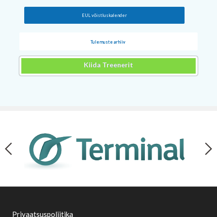
EUL võistluskalender
Tulemuste arhiiv
Kiida Treenerit
Privaatsuspoliitika