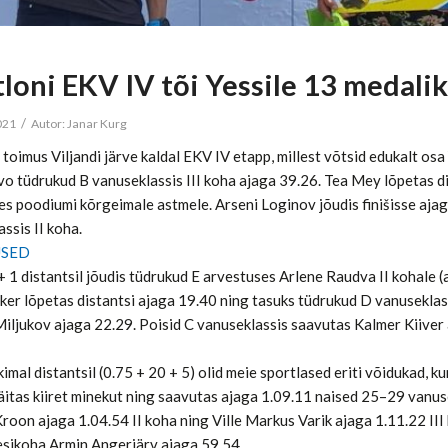
tloni EKV IV tõi Yessile 13 medali
/
2021
Autor:
Janar Kurg
l toimus Viljandi järve kaldal EKV IV etapp, millest võtsid edukalt os
vo tüdrukud B vanuseklassis III koha ajaga 39.26. Tea Mey lõpetas di
es poodiumi kõrgeimale astmele. Arseni Loginov jõudis finišisse ajag
ssis II koha.
USED
+ 1 distantsil jõudis tüdrukud E arvestuses Arlene Raudva II kohale 
er lõpetas distantsi ajaga 19.40 ning tasuks tüdrukud D vanuseklassi
iljukov ajaga 22.29. Poisid C vanuseklassis saavutas Kalmer Kiiver
imal distantsil (0.75 + 20 + 5) olid meie sportlased eriti võidukad, kun
äitas kiiret minekut ning saavutas ajaga 1.09.11 naised 25–29 vanuse
roon ajaga 1.04.54 II koha ning Ville Markus Varik ajaga 1.11.22 II
esikoha Armin Angerjärv ajaga 59.54.