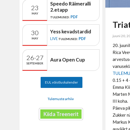
Speedo Räimeralli
23
2.etapp
MAY
PDF
TULEMUSED:
Tria
Yess kevadstardid
30
juuni 20, 
LIVE
PDF
MAY
TULEMUSED:
20. juuni
Rica Vee
26-27
Aura Open Cup
arvestus
SEPTEMBER
vanusekla
TULEM
0.15 + 4 
EUL võistluskalender
Emma Kiik
Marten M
Tulemuste arhiiv
III koha.
Päeva pik
Kiida Treenerit
Zukker n
Markus K
auväärt 