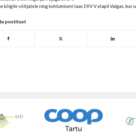
e kõigile võitjatele ning kohtumiseni taas EKV V etapil Valgas, kus s
da postitust