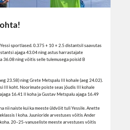
kohta!
a Yessi sportlased. 0.375 + 10 + 2.5 distantsil saavutas
stantsi ajaga 43.04 ning astus harrastajate
a 36.08 ning võitis selle tulemusega poisid B
(aeg 23.58) ning Grete Metspalu III kohale (aeg 24.02).
 III koht. Noorimate poiste seas jõudis III kohale
 ajaga 16.41 II koha ja Gustav Metspalu ajaga 16.49
a nii naiste kui ka meeste üldvõit tuli Yessile. Anette
klassis I koha. Juunioride arvestuses võitis Ander
I koha. 20–25-vanuseliste meeste arvestuses võitis