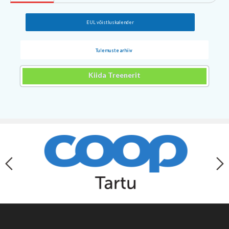
EUL võistluskalender
Tulemuste arhiiv
Kiida Treenerit