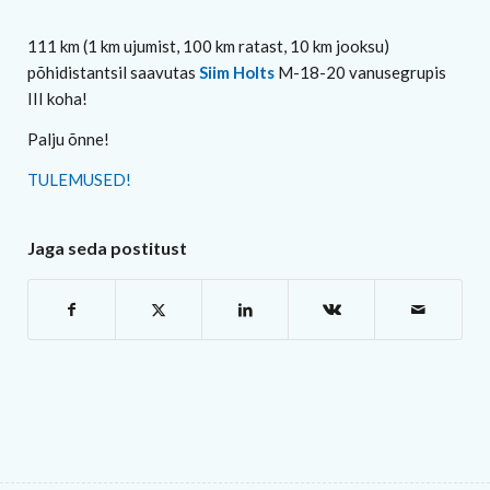
111 km (1 km ujumist, 100 km ratast, 10 km jooksu)
põhidistantsil saavutas
Siim Holts
M-18-20 vanusegrupis
III koha!
Palju õnne!
TULEMUSED!
Jaga seda postitust