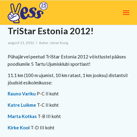
TriStar Estonia 2012!
/
august 11, 2012
Autor:
Janar Kurg
Pühajärvel peetud TriStar Estonia 2012 võistlustel pääses
poodiumile 5 Tartu Ujumisklubi sportlast!
11.1 km (100 m ujumist, 10 km ratast, 1 km jooksu) distantsil
jõudsid esikolmikusse:
Rauno Variku
P-C II koht
Katre Luikme
T-C II koht
Marta Kotkas
T-B III koht
Kirke Kool
T-D III koht