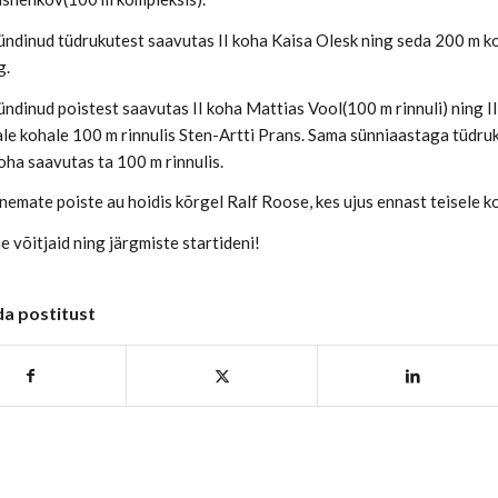
ndinud tüdrukutest saavutas II koha Kaisa Olesk ning seda 200 m kom
g.
ndinud poistest saavutas II koha Mattias Vool(100 m rinnuli) ning II
le kohale 100 m rinnulis Sten-Artti Prans. Sama sünniaastaga tüdruk
koha saavutas ta 100 m rinnulis.
emate poiste au hoidis kõrgel Ralf Roose, kes ujus ennast teisele ko
 võitjaid ning järgmiste startideni!
da postitust