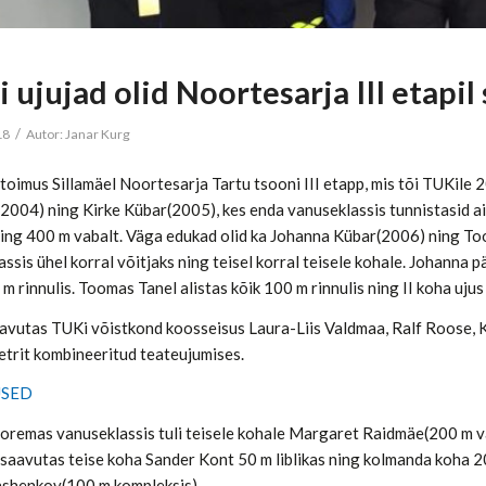
 ujujad olid Noortesarja III etapil
/
18
Autor:
Janar Kurg
il toimus Sillamäel Noortesarja Tartu tsooni III etapp, mis tõi TUKi
2004) ning Kirke Kübar(2005), kes enda vanuseklassis tunnistasid a
 ning 400 m vabalt. Väga edukad olid ka Johanna Kübar(2006) ning T
ssis ühel korral võitjaks ning teisel korral teisele kohale. Johanna 
 m rinnulis. Toomas Tanel alistas kõik 100 m rinnulis ning II koha ujus
aavutas TUKi võistkond koosseisus Laura-Liis Valdmaa, Ralf Roose,
trit kombineeritud teateujumises.
USED
oremas vanuseklassis tuli teisele kohale Margaret Raidmäe(200 m vab
saavutas teise koha Sander Kont 50 m liblikas ning kolmanda koha 20
shenkov(100 m kompleksis).