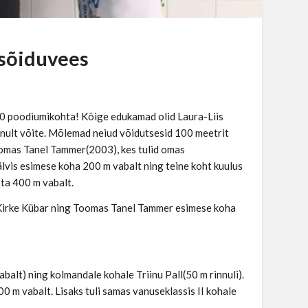
 sõiduvees
le 20 poodiumikohta! Kõige edukamad olid Laura-Liis
inult võite. Mõlemad neiud võidutsesid 100 meetrit
oomas Tanel Tammer(2003), kes tulid omas
pälvis esimese koha 200 m vabalt ning teine koht kuulus
 ta 400 m vabalt.
 Kirke Kübar ning Toomas Tanel Tammer esimese koha
alt) ning kolmandale kohale Triinu Pall(50 m rinnuli).
0 m vabalt. Lisaks tuli samas vanuseklassis II kohale