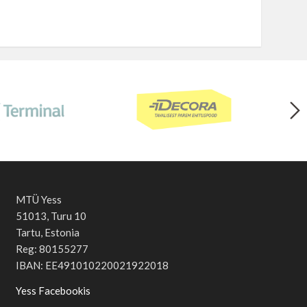
MTÜ Yess
51013, Turu 10
Tartu, Estonia
Reg: 80155277
IBAN: EE491010220021922018
Yess Facebookis