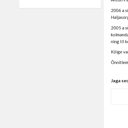
2006 a sü
Haljasor
2005 a sü
kolmanda
ning III 
Kõige van
Õnnitleme
Jaga se