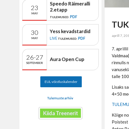
Speedo Räimeralli
23
2.etapp
MAY
PDF
TULEMUSED:
TUKi
Yess kevadstardid
30
aprill 7, 20
LIVE
PDF
MAY
TULEMUSED:
7. aprill
Valdmaa(
26-27
Aura Open Cup
rinnulis
SEPTEMBER
vanusekla
talle 100
EUL võistluskalender
Lisaks s
4×50 mee
Tulemuste arhiiv
TULEM
Kiida Treenerit
Kõige no
Poistest 
Anton Pa