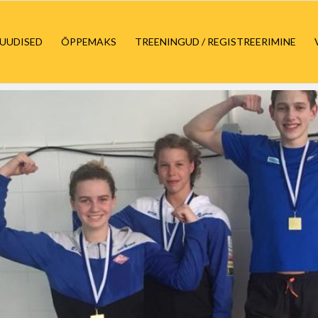
UUDISED
ÕPPEMAKS
TREENINGUD / REGISTREERIMINE