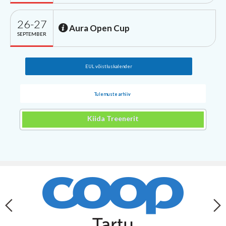
26-27
Aura Open Cup
SEPTEMBER
EUL võistluskalender
Tulemuste arhiiv
Kiida Treenerit