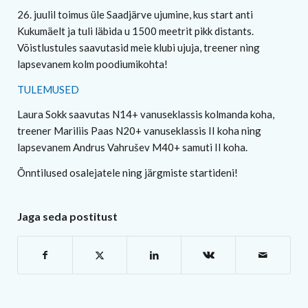
26. juulil toimus üle Saadjärve ujumine, kus start anti
Kukumäelt ja tuli läbida u 1500 meetrit pikk distants.
Võistlustules saavutasid meie klubi ujuja, treener ning
lapsevanem kolm poodiumikohta!
TULEMUSED
Laura Sokk saavutas N14+ vanuseklassis kolmanda koha,
treener Mariliis Paas N20+ vanuseklassis II koha ning
lapsevanem Andrus Vahrušev M40+ samuti II koha.
Õnntilused osalejatele ning järgmiste startideni!
Jaga seda postitust