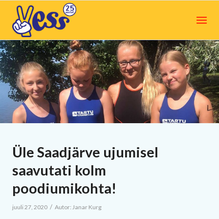
Üle Saadjärve ujumisel
saavutati kolm
poodiumikohta!
/
juuli 27, 2020
Autor:
Janar Kurg