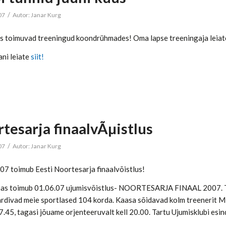
/
07
Autor:
Janar Kurg
us toimuvad treeningud koondrühmades! Oma lapse treeningaja leiate 
ani leiate
siit!
tesarja finaalvÃµistlus
/
07
Autor:
Janar Kurg
07 toimub Eesti Noortesarja finaalvõistlus!
nnas toimub 01.06.07 ujumisvõistlus- NOORTESARJA FINAAL 2007. Tar
rdivad meie sportlased 104 korda. Kaasa sõidavad kolm treenerit Mih
 7.45, tagasi jõuame orjenteeruvalt kell 20.00. Tartu Ujumisklubi esi