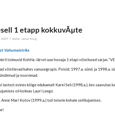
sell 1 etapp kokkuvÃµte
/
, 2007
Autor:
Janar Kurg
ist Vahumeistriks
obril toimusid Kohtla-Järvel uue hooaja 1 etapi võistlused sarja
ad võistlevad kahes vanusegrupis. Poisid: 1997.a. sünd. ja 1998.a. s
sündinnud ja nooremad.
i lastest esines kõige edukamalt Karel Seli (1998.a.), kes saavutas ka
iujumises oli kolmas Lauri Leego
. Anne Mari Kotov (1999.a.) tuli teisele kohale seliliujumises.
ne!