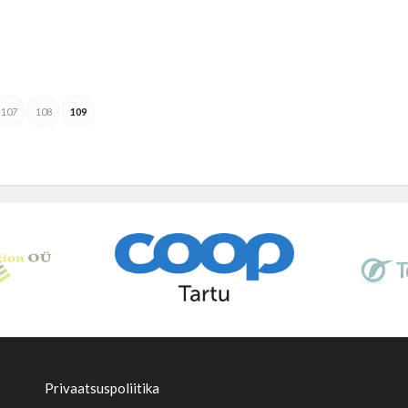
107
108
109
Privaatsuspoliitika