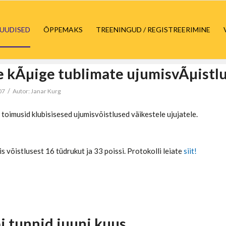
UUDISED
ÕPPEMAKS
TREENINGUD / REGISTREERIMINE
 kÃµige tublimate ujumisvÃµistlu
/
07
Autor:
Janar Kurg
toimusid klubisisesed ujumisvõistlused väikestele ujujatele.
s võistlusest 16 tüdrukut ja 33 poissi. Protokolli leiate
siit!
i tunnid juuni kuus