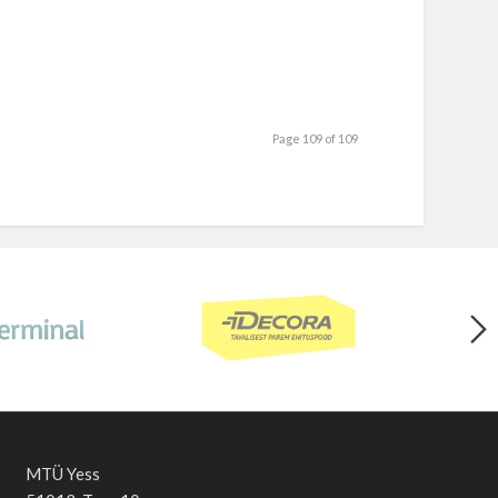
Page 109 of 109
MTÜ Yess