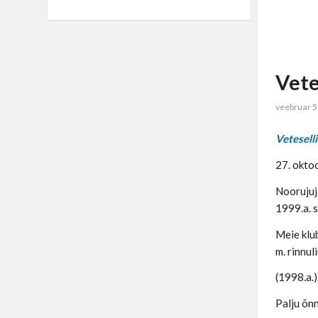
Vete
veebruar 5
Vetesell
27. okto
Noorujuj
1999.a. 
Meie klub
m. rinnul
(1998.a.)
Palju õn