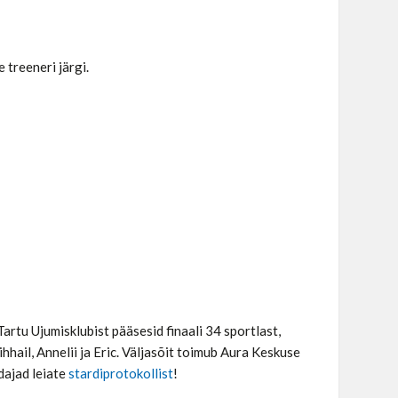
treeneri järgi.
tu Ujumisklubist pääsesid finaali 34 sportlast,
hail, Annelii ja Eric. Väljasõit toimub Aura Keskuse
ndajad leiate
stardiprotokollist
!