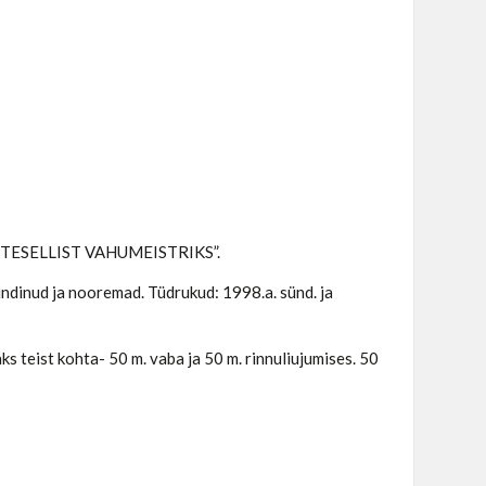
s “VETESELLIST VAHUMEISTRIKS”.
ündinud ja nooremad. Tüdrukud: 1998.a. sünd. ja
ks teist kohta- 50 m. vaba ja 50 m. rinnuliujumises. 50