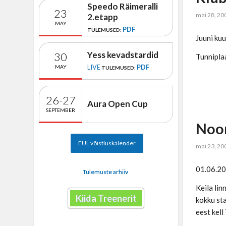
Speedo Räimeralli
23
mai 28, 20
2.etapp
MAY
PDF
TULEMUSED:
Juuni ku
Yess kevadstardid
30
Tunnipla
LIVE
PDF
MAY
TULEMUSED:
26-27
Aura Open Cup
SEPTEMBER
Noor
EUL võistluskalender
mai 23, 20
01.06.20
Tulemuste arhiiv
Keila li
Kiida Treenerit
kokku sta
eest kell