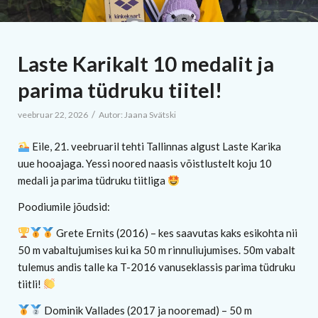
Laste Karikalt 10 medalit ja
parima tüdruku tiitel!
/
veebruar 22, 2026
Autor:
Jaana Svätski
Eile, 21. veebruaril tehti Tallinnas algust Laste Karika
uue hooajaga. Yessi noored naasis võistlustelt koju 10
medali ja parima tüdruku tiitliga
Poodiumile jõudsid:
Grete Ernits (2016) – kes saavutas kaks esikohta nii
50 m vabaltujumises kui ka 50 m rinnuliujumises. 50m vabalt
tulemus andis talle ka T-2016 vanuseklassis parima tüdruku
tiitli!
Dominik Vallades (2017 ja nooremad) – 50 m