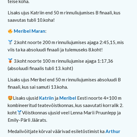
teise koha.
Lisaks ujus Katriin end 50 m rinnuliujumises B finaali, kus
saavutas tubli 10.koha!
Meribel Maran
:
2.koht noorte 200 m rinnuliujumises ajaga 2:45,15, mis
viis ta ka absoluudi finaali ja tulemuseks 8.koht!
3.koht noorte 100 m rinnuliujumise ajaga 1:17,36
(absoluudi finaalis tubli 13. koht)
Lisaks ujus Meribel end 50 m rinnuliujumises absoluudi B
finaali, kus sai samuti 13.koha.
Lisaks ujusid
Katriin
ja
Meribel
Eesti noorte 4×100 m
kombineeritud teatevõistkonnas, kus saavutati korralik 2.
koht
Võistkonnas ujusid veel Lenna Marii Pruunlepp ja
Emily-Pärli Jäärats.
Medalivõitjate kõrval väärivad esiletõstimist ka
Arthur