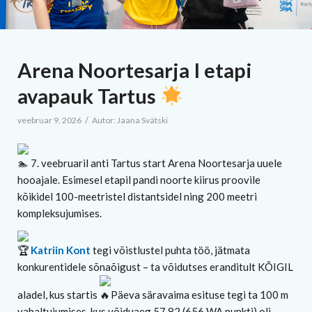
Arena Noortesarja I etapi
avapauk Tartus
/
veebruar 9, 2026
Autor:
Jaana Svätski
7. veebruaril anti Tartus start Arena Noortesarja uuele
hooajale. Esimesel etapil pandi noorte kiirus proovile
kõikidel 100-meetristel distantsidel ning 200 meetri
kompleksujumises.
Katriin Kont
tegi võistlustel puhta töö, jätmata
konkurentidele sõnaõigust – ta võidutses eranditult KÕIGIL
aladel, kus startis
Päeva säravaima esituse tegi ta 100 m
vabaltujumises, kus võiduaeg 57,82 (656 WA punkti) oli