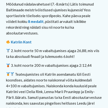
Möödunud nädalavahetusel (7.-8.märts) Lätis toimunud
Baltimaade meistrivõistlused ujumises kujunesid Yess
sportlastele tõeliseks spordipeoks. Kahe päeva peale
võideti kokku
8 medalit
, püstitati arvukalt isiklikke
rekordeid ning näidati sisu nii noorte kui ka
absoluutarvestuses.
Katriin Kont
2. koht noorte 50 m vabaltujumises ajaga 26,88, mis viis
ta ka absoluudi finaali ja tulemuseks 6.koht!
3. koht noorte 200 m vabaltujumises ajaga 2:12,44
Teateujumistes oli Katriin asendamatu lüli Eesti
koondises, aidates noorte naiskonnal võita kuldmedali
4×100 m vabaltujumises. Naiskonda konda kuulusid peale
Katriini veel Delia Rink, Lenna Marii Pruunlepp ja Emily-
Pärli Jäärats. Samuti panustas ta ka Eesti absoluutarvestuse
naiskonda, kes saavutas pingelises heitluses Leedu järel