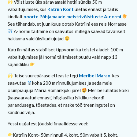
Võistluste üks säravamaid hetki sündis 50 m
vabaltujumises, kus
Katriin Kont
ületas ennast ja täitis
kindlalt
noorte Põhjamaade meistrivõistluste A-normi
See tähendab, et juunikuus ootab Katriini ees reis Norrasse
A-normi täitmine on saavutus, millega saavad tavaliselt
hakkama vaid üksikud ujujad
Katriin näitas stabiilset tippvormi ka teistel aladel: 100 m
vabaltujumises jäi normi täitmisest puudu vaid napp 13
sajandikku
Teise suurepärase etteaste tegi
Meribel Maran
, kes
saavutas
koha 200 m rinnuliujumises ja seda meie
olümpiaujuja Maria Romankjuki järel
Meribel üllatas kõiki
(kaasaarvatud ennast) hiiglasliku isikliku rekordi
parandusega, tõestades, et raske töö treeningutel on
kandnud vilja.
Yessi ujujatest jõudsid finaalidesse veel:
Katriin Kont- 50m rinnuli 4. koht, 50m vabalt 5. koht,