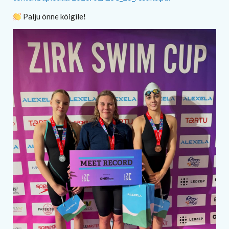
Palju õnne kõigile!