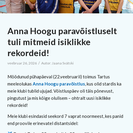
Anna Hoogu paravõistluselt
tuli mitmeid isiklikke
rekordeid!
/
veebruar 26, 2026
Autor:
Jaana Svätski
Möödunud pühapäeval (22.veebruaril) toimus Tartus
meeleolukas
Anna Hoogu paravõistlus
, kus olid stardis ka
meie klubi tublid ujujad. Võistluspäev oli täis põnevust,
pingutust ja mis kõige olulisem – ohtralt uusi isiklikke
rekordeid!
Meie klubi esindasid seekord 7 vaprat noormeest, kes panid
end proovile erinevatel distantsidel: