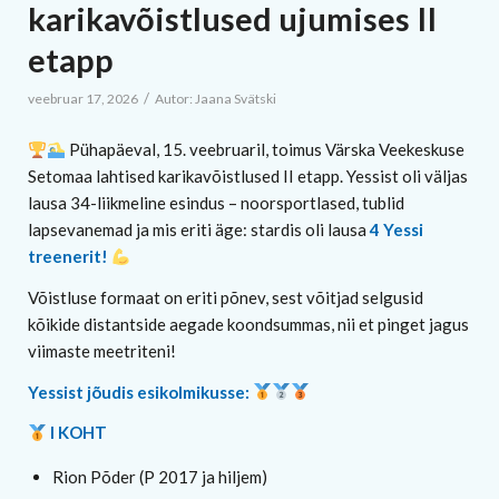
karikavõistlused ujumises II
etapp
/
veebruar 17, 2026
Autor:
Jaana Svätski
Pühapäeval, 15. veebruaril, toimus Värska Veekeskuse
Setomaa lahtised karikavõistlused II etapp. Yessist oli väljas
lausa 34-liikmeline esindus – noorsportlased, tublid
lapsevanemad ja mis eriti äge: stardis oli lausa
4 Yessi
treenerit!
Võistluse formaat on eriti põnev, sest võitjad selgusid
kõikide distantside aegade koondsummas, nii et pinget jagus
viimaste meetriteni!
Yessist jõudis esikolmikusse:
I KOHT
Rion Põder (P 2017 ja hiljem)