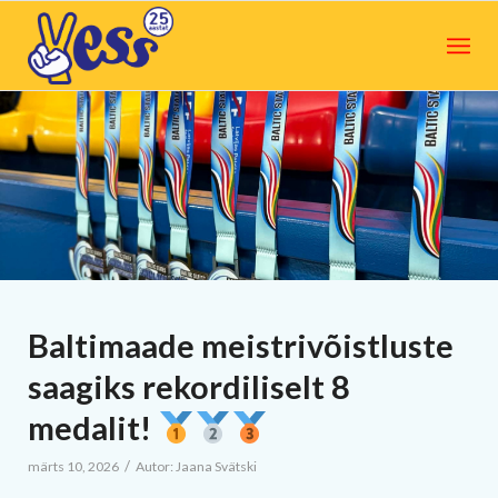
Baltimaade meistrivõistluste
saagiks rekordiliselt 8
medalit!
/
märts 10, 2026
Autor:
Jaana Svätski