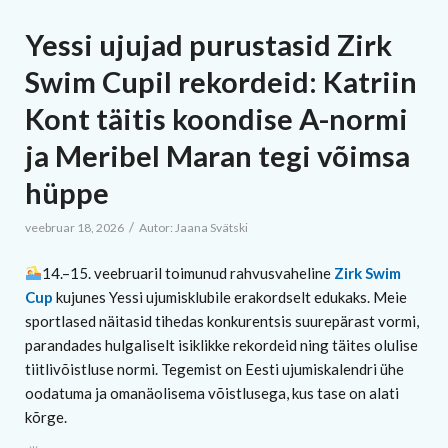
Yessi ujujad purustasid Zirk
Swim Cupil rekordeid: Katriin
Kont täitis koondise A-normi
ja Meribel Maran tegi võimsa
hüppe
/
veebruar 18, 2026
Autor:
Jaana Svätski
14.–15. veebruaril toimunud rahvusvaheline
Zirk Swim
Cup
kujunes Yessi ujumisklubile erakordselt edukaks. Meie
sportlased näitasid tihedas konkurentsis suurepärast vormi,
parandades hulgaliselt isiklikke rekordeid ning täites olulise
tiitlivõistluse normi. Tegemist on Eesti ujumiskalendri ühe
oodatuma ja omanäolisema võistlusega, kus tase on alati
kõrge.