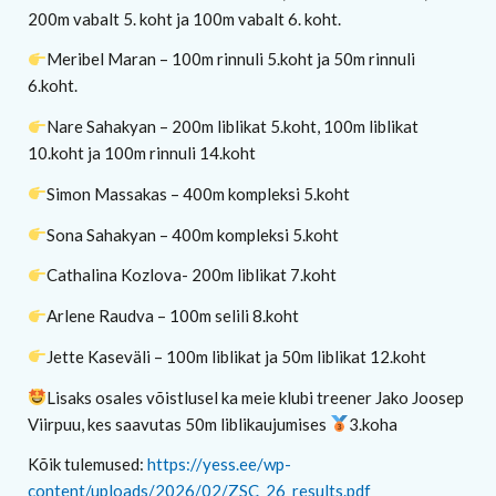
200m vabalt 5. koht ja 100m vabalt 6. koht.
Meribel Maran – 100m rinnuli 5.koht ja 50m rinnuli
6.koht.
Nare Sahakyan – 200m liblikat 5.koht, 100m liblikat
10.koht ja 100m rinnuli 14.koht
Simon Massakas – 400m kompleksi 5.koht
Sona Sahakyan – 400m kompleksi 5.koht
Cathalina Kozlova- 200m liblikat 7.koht
Arlene Raudva – 100m selili 8.koht
Jette Kaseväli – 100m liblikat ja 50m liblikat 12.koht
Lisaks osales võistlusel ka meie klubi treener Jako Joosep
Viirpuu, kes saavutas 50m liblikaujumises
3.koha
Kõik tulemused:
https://yess.ee/wp-
content/uploads/2026/02/ZSC_26_results.pdf