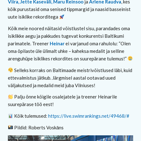
Viira, Jette Kaseväli, Maru Reinsoo
ja
Arlene Raudva
, kes
kõik purustasid oma senised tippmargid ja naasid basseinist
uute isiklike rekorditega
Kõik meie noored näitasid võistlustel sisu, parandades oma
isiklikke aegu ja pakkudes tugevat konkurentsi Baltikumi
parimatele. Treener
Heinar
ei varjanud oma rahulolu: “Olen
oma õpilaste üle ülimalt uhke – kaheksa medalit ja selline
arenguhüpe isiklikes rekordites on suurepärane tulemus!”
Selleks korraks on Baltimaade meistrivõistlused läbi, kuid
ettevalmistus jätkub. Järgmisel aastal ootavad uued
väljakutsed ja medalid meid juba Vilniuses!
Palju õnne kõigile osalejatele ja treener Heinarile
suurepärase töö eest!
Kõik tulemused:
https://live.swimrankings.net/49468/#
Pildid: Roberts Voskāns