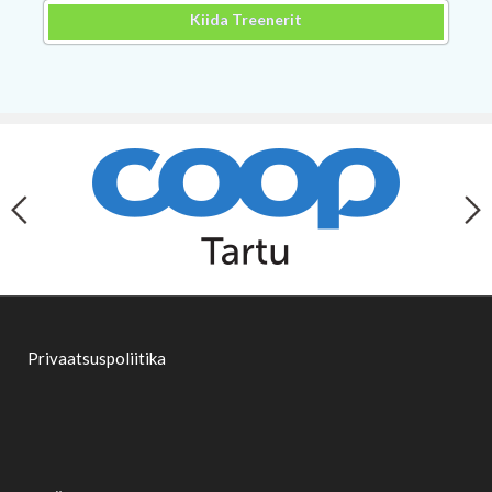
Kiida Treenerit
Privaatsuspoliitika