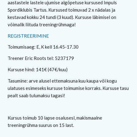
aastastele lastele ujumise algõpetuse kursused Impuls
Spordiklubis Tartus. Kursused toimuvad 2 x nädalas ja
kestavad kokku 24 tundi (3 kuud). Kursuse läbimisel on
võimalik liituda treeningrühmaga!
REGISTREERIMINE
Toimumisaeg: E, K kell 16.45-17.30
Treener Eric Roots tel: 5237179
Kursuse hind: 141€ (47€/kuu)
Tasumine: arve alusel ettemaksuna kuu kaupa või kogu
ulatuses esimeseks kursuse toimumise korraks. Kursuse tasu
pealt saab tulumaksu tagasi!
Kursus toimub 10 lapse osalusesl, makismaalne
treeningrühma suurus on 15 last.