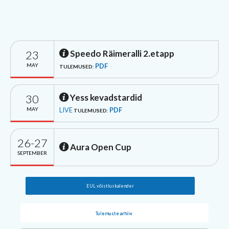
23
Speedo Räimeralli 2.etapp
MAY
PDF
TULEMUSED:
30
Yess kevadstardid
MAY
LIVE
PDF
TULEMUSED:
26-27
Aura Open Cup
SEPTEMBER
EUL võistluskalender
Tulemuste arhiiv