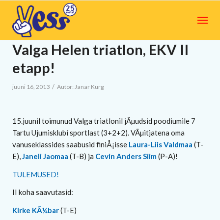
Valga Helen triatlon, EKV II
etapp!
/
juuni 16, 2013
Autor:
Janar Kurg
15.juunil toimunud Valga triatlonil jÃµudsid poodiumile 7
Tartu Ujumisklubi sportlast (3+2+2). VÃµitjatena oma
vanuseklassides saabusid finiÅ¡isse
Laura-Liis Valdmaa
(T-
E),
Janeli Jaomaa
(T-B) ja
Cevin Anders Siim
(P-A)!
TULEMUSED!
II koha saavutasid:
Kirke KÃ¼bar
(T-E)