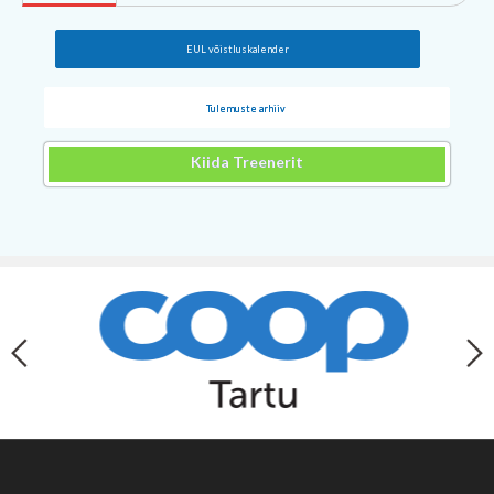
EUL võistluskalender
Tulemuste arhiiv
Kiida Treenerit