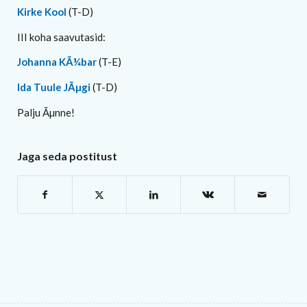
Kirke Kool
(T-D)
III koha saavutasid:
Johanna KÃ¼bar
(T-E)
Ida Tuule JÃµgi
(T-D)
Palju Ãµnne!
Jaga seda postitust