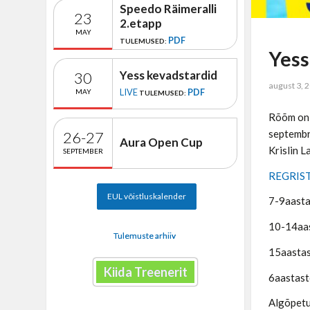
Speedo Räimeralli
23
2.etapp
MAY
PDF
TULEMUSED:
Yess
Yess kevadstardid
30
august 3, 
LIVE
PDF
MAY
TULEMUSED:
Rõõm on 
septembr
26-27
Aura Open Cup
Krislin L
SEPTEMBER
REGRIS
EUL võistluskalender
7-9aasta
10-14aas
Tulemuste arhiiv
15aastas
Kiida Treenerit
6aastast
Algõpetu