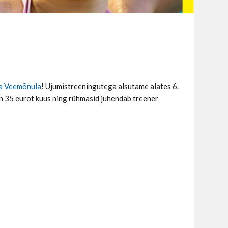
a Veemõnula
! Ujumistreeningutega alsutame alates 6.
n 35 eurot kuus ning rühmasid juhendab treener