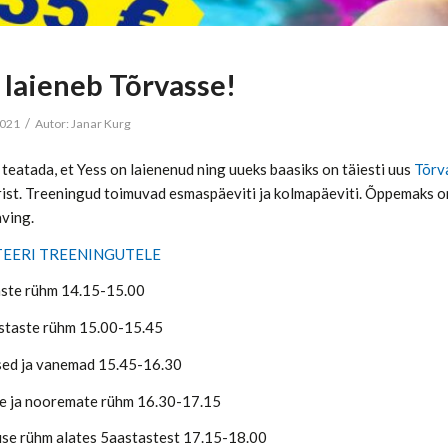
 laieneb Tõrvasse!
/
2021
Autor:
Janar Kurg
teatada, et Yess on laienenud ning uueks baasiks on täiesti uus
Tõrv
ist. Treeningud toimuvad esmaspäeviti ja kolmapäeviti. Õppemaks o
aving.
TEERI TREENINGUTELE
ste rühm 14.15-15.00
taste rühm 15.00-15.45
ed ja vanemad 15.45-16.30
e ja nooremate rühm 16.30-17.15
se rühm alates 5aastastest 17.15-18.00