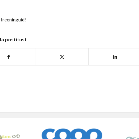
 treeninguid!
da postitust