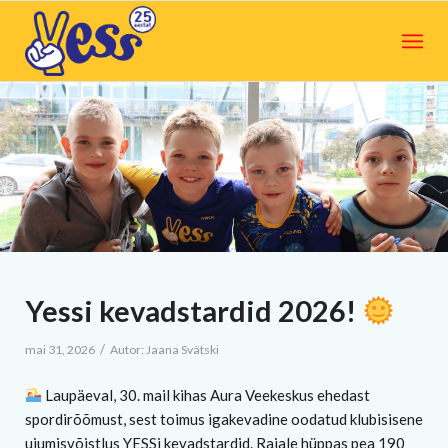
Yessi kevadstardid 2026!
/
mai 31, 2026
Autor:
Jaana Svätski
Laupäeval, 30. mail kihas Aura Veekeskus ehedast
spordirõõmust, sest toimus igakevadine oodatud klubisisene
ujumisvõistlus YESSi kevadstardid. Rajale hüppas pea 190