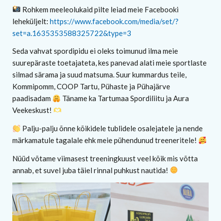
Rohkem meeleolukaid pilte leiad meie Facebooki
leheküljelt:
https://www.facebook.com/media/set/?
set=a.1635353588325722&type=3
Seda vahvat spordipidu ei oleks toimunud ilma meie
suurepäraste toetajateta, kes panevad alati meie sportlaste
silmad särama ja suud matsuma. Suur kummardus teile,
Kommipomm, COOP Tartu, Pühaste ja Pühajärve
paadisadam
Täname ka Tartumaa Spordiliitu ja Aura
Veekeskust!
Palju-palju õnne kõikidele tublidele osalejatele ja nende
märkamatule tagalale ehk meie pühendunud treeneritele!
Nüüd võtame viimasest treeningkuust veel kõik mis võtta
annab, et suvel juba täiel rinnal puhkust nautida!