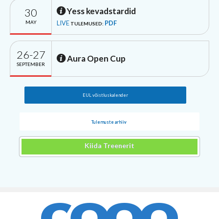
30
Yess kevadstardid
MAY
LIVE
PDF
TULEMUSED:
26-27
Aura Open Cup
SEPTEMBER
EUL võistluskalender
Tulemuste arhiiv
Kiida Treenerit