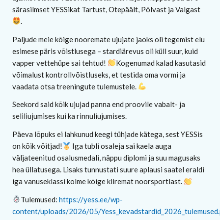
särasilmset YESSikat Tartust, Otepäält, Põlvast ja Valgast
.
Paljude meie kõige nooremate ujujate jaoks oli tegemist elu
esimese päris võistlusega – stardiärevus oli küll suur, kuid
vapper vettehüpe sai tehtud!
Kogenumad kalad kasutasid
võimalust kontrollvõistluseks, et testida oma vormi ja
vaadata otsa treeningute tulemustele.
Seekord said kõik ujujad panna end proovile vabalt- ja
seliliujumises kui ka rinnuliujumises.
Päeva lõpuks ei lahkunud keegi tühjade kätega, sest YESSis
on kõik võitjad!
Iga tubli osaleja sai kaela auga
väljateenitud osalusmedali, näppu diplomi ja suu magusaks
hea üllatusega. Lisaks tunnustati suure aplausi saatel eraldi
iga vanuseklassi kolme kõige kiiremat noorsportlast.
Tulemused:
https://yess.ee/wp-
content/uploads/2026/05/Yess_kevadstardid_2026_tulemused.