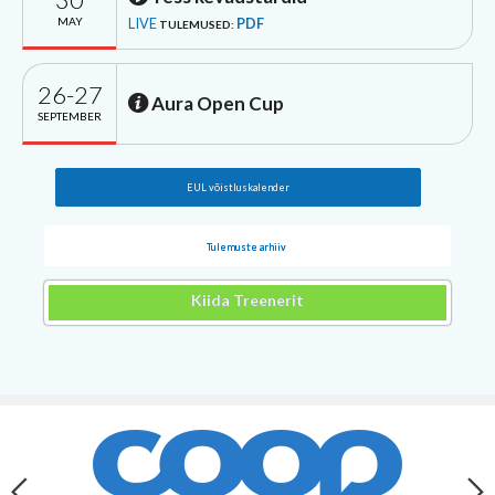
MAY
LIVE
PDF
TULEMUSED:
26-27
Aura Open Cup
SEPTEMBER
EUL võistluskalender
Tulemuste arhiiv
Kiida Treenerit