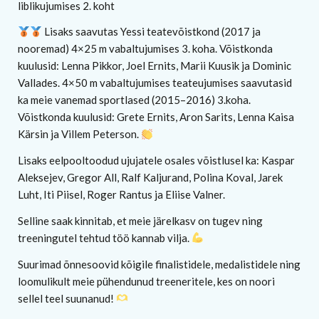
liblikujumises 2. koht
Lisaks saavutas Yessi teatevõistkond (2017 ja
nooremad) 4×25 m vabaltujumises 3. koha. Võistkonda
kuulusid: Lenna Pikkor, Joel Ernits, Marii Kuusik ja Dominic
Vallades. 4×50 m vabaltujumises teateujumises saavutasid
ka meie vanemad sportlased (2015–2016) 3.koha.
Võistkonda kuulusid: Grete Ernits, Aron Sarits, Lenna Kaisa
Kärsin ja Villem Peterson.
Lisaks eelpooltoodud ujujatele osales võistlusel ka: Kaspar
Aleksejev, Gregor All, Ralf Kaljurand, Polina Koval, Jarek
Luht, Iti Piisel, Roger Rantus ja Eliise Valner.
Selline saak kinnitab, et meie järelkasv on tugev ning
treeningutel tehtud töö kannab vilja.
Suurimad õnnesoovid kõigile finalistidele, medalistidele ning
loomulikult meie pühendunud treeneritele, kes on noori
sellel teel suunanud!