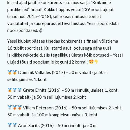
kiired ajad ja tihe konkurents – toimus sarja “Kõik meie
pardikesed” finaal! Kokku hüppas vette 239 noort ujujat
(sündinud 2015–2018), kelle seas näitasid tõelist
võidutahet ja suurepärast ettevalmistust Yessi spordiklubi
noorsportlased. ✌
Yessi klubist pääses tihedas konkurentsis finaali võistlema
16 tublit sportlast. Kui starti asuti ootusega näha uusi
isiklikke rekordeid, siis tegelikkus ületas kõik ootused – Yessi
ujujad tõusid poodiumile koguni 12 korral!
Dominik Vallades (2017) – 50 m vabalt- ja 50 m
seliliujumises 1. koht
Grete Ernits (2016) – 50 m rinnuliujumises 1. koht,
50 m vabalt- ja 50 m seliliujumises 2. koht
Villem Peterson (2016) – 50 m seliliujumises 2. koht,
50 m vabalt- ja 100 m kompleksujumises 3. koht
Aron Sarits (2016) – 50 m rinnuli- ja 50 m