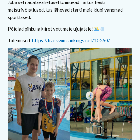
Juba sel nädalavahetusel toimuvad Tartus Eesti
meistrivõistlused, kus lähevad starti meie klubi vanemad
sportlased.
Pöidlad pihku ja kiiret vett meie ujujatele!
Tulemused:
https://live.swimrankings.net/10260/