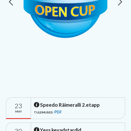
23
Speedo Räimeralli 2.etapp
MAY
PDF
TULEMUSED:
30
Yess kevadstardid