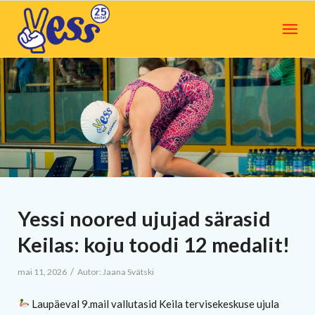
Yessi noored ujujad särasid
Keilas: koju toodi 12 medalit!
/
mai 11, 2026
Autor:
Jaana Svätski
Laupäeval 9.mail vallutasid Keila tervisekeskuse ujula