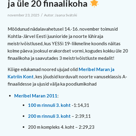
ja üle 20 finaalikoha
/
november 23, 2025
Autor:
Jaana Svätski
Möödunud nädalavahetusel 14.-16. november toimusid
Kohtla-Järvel Eesti juunioride ja noorte lühiraja
meistrivõistlused, kus YESSi 19-liikmeline koondis näitas
kolme päeva jooksul erakordset vormi, kogudes kokku üle 20
finaalikoha ja saavutades 3 meistrivõistluste medalit!
Kõige edukamad noored ujujad olid
Meribel Maran ja
Katriin Kont
, kes jõudsid korduvalt noorte vanuseklassis A-
finaalidesse ja ujusid välja ka poodiumikohad
Meribel Maran 2011
:
100 m rinnuli
3. koht
-1:14,31
200 m rinnuli
3. koht
– 2:39,11
200 m kompleks 4. koht – 2:29,23