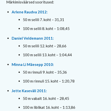
Märkimisväärsed sooritused:
Arlene Raudva 2012:
50 m selili 7. koht – 31,31
100 m selili 8. koht – 1:08,45
Daniel Veldemann 2011:
50 m selili 12. koht – 28,66
100 m selili 13. koht – 1:04,44
Minna Li Mäesepp 2010:
50 m rinnuli 9. koht – 35,36
100 m rinnuli 15. koht – 1:20,78
Jette Kaseväli 2011:
50 m vabalt 16. koht – 28,45
100 m liblikat 16. koht – 1:13,86