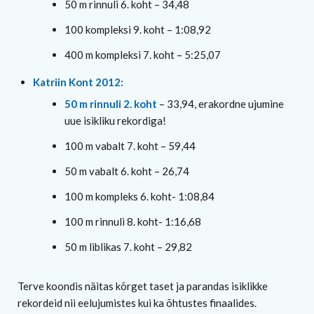
50 m rinnuli
6. koht – 34,48
100 kompleksi 9. koht – 1:08,92
400 m kompleksi 7. koht – 5:25,07
Katriin Kont 2012:
50 m rinnuli
2. koht
– 33,94, erakordne ujumine
uue isikliku rekordiga!
100 m vabalt 7. koht – 59,44
50 m vabalt 6. koht – 26,74
100 m kompleks 6. koht- 1:08,84
100 m rinnuli 8. koht- 1:16,68
50 m liblikas 7. koht – 29,82
Terve koondis näitas kõrget taset ja parandas isiklikke
rekordeid nii eelujumistes kui ka õhtustes finaalides.