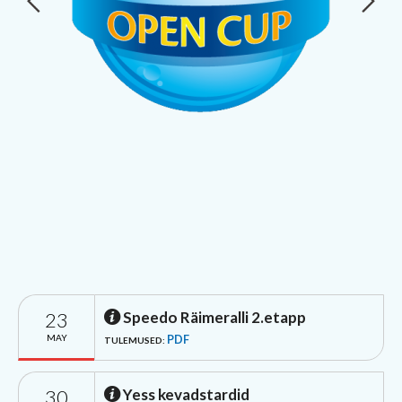
23
Speedo Räimeralli 2.etapp
MAY
PDF
TULEMUSED:
30
Yess kevadstardid