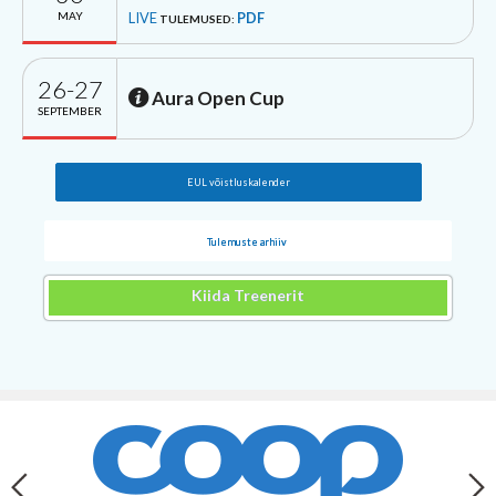
MAY
LIVE
PDF
TULEMUSED:
26-27
Aura Open Cup
SEPTEMBER
EUL võistluskalender
Tulemuste arhiiv
Kiida Treenerit