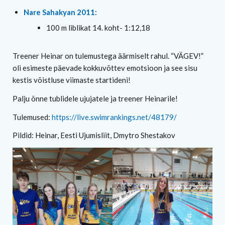
Nare Sahakyan 2011:
100 m liblikat 14. koht- 1:12,18
Treener Heinar on tulemustega äärmiselt rahul. “VÄGEV!”
oli esimeste päevade kokkuvõttev emotsioon ja see sisu
kestis võistluse viimaste startideni!
Palju õnne tublidele ujujatele ja treener Heinarile!
Tulemused:
https://live.swimrankings.net/48179/
Pildid: Heinar, Eesti Ujumisliit, Dmytro Shestakov