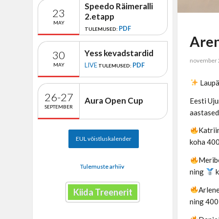
Speedo Räimeralli
23
2.etapp
MAY
PDF
TULEMUSED:
Aren
Yess kevadstardid
30
november 
LIVE
PDF
MAY
TULEMUSED:
Laupäe
26-27
Aura Open Cup
Eesti Uj
SEPTEMBER
aastased 
Katrii
EUL võistluskalender
koha 400
Merib
Tulemuste arhiiv
ning
k
Arlen
Kiida Treenerit
ning 400