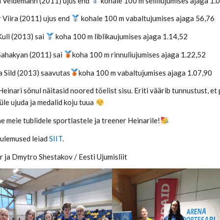
l Veldemann (2011) ujus end
kohale 100 m seliliujumises ajaga 1.
 Viira (2011) ujus end
kohale 100 m vabaltujumises ajaga 56,76
ull (2013) sai
koha 100 m liblikaujumises ajaga 1.14,52
Sahakyan (2011) sai
koha 100 m rinnuliujumises ajaga 1.22,52
 Sild (2013) saavutas
koha 100 m vabaltujumises ajaga 1.07,90
einari sõnul näitasid noored tõelist sisu. Eriti väärib tunnustust, et 
üle ujuda ja medalid koju tuua
e meie tublidele sportlastele ja treener Heinarile!
tulemused leiad
SIIT
.
 ja Dmytro Shestakov / Eesti Ujumisliit