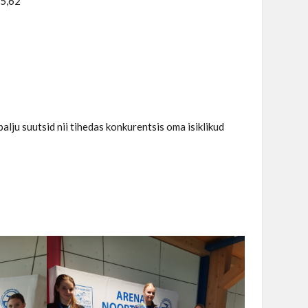
05,62
palju suutsid nii tihedas konkurentsis oma isiklikud