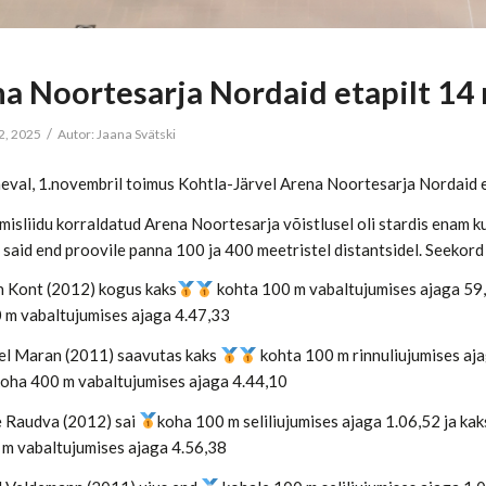
a Noortesarja Nordaid etapilt 14
/
2, 2025
Autor:
Jaana Svätski
val, 1.novembril toimus Kohtla-Järvel Arena Noortesarja Nordaid e
umisliidu korraldatud Arena Noortesarja võistlusel oli stardis enam 
said end proovile panna 100 ja 400 meetristel distantsidel. Seekord 
n Kont (2012) kogus kaks
kohta 100 m vabaltujumises ajaga 59,
 m vabaltujumises ajaga 4.47,33
el Maran (2011) saavutas kaks
kohta 100 m rinnuliujumises aj
oha 400 m vabaltujumises ajaga 4.44,10
e Raudva (2012) sai
koha 100 m seliliujumises ajaga 1.06,52 ja kak
 m vabaltujumises ajaga 4.56,38