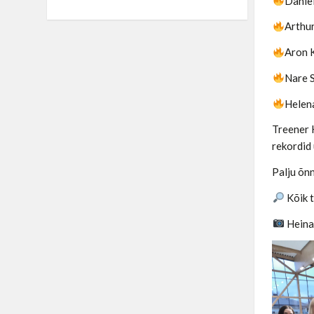
Danie
Arthur
Aron K
Nare 
Helena
Treener H
rekordid 
Palju õnn
Kõik 
Heinar