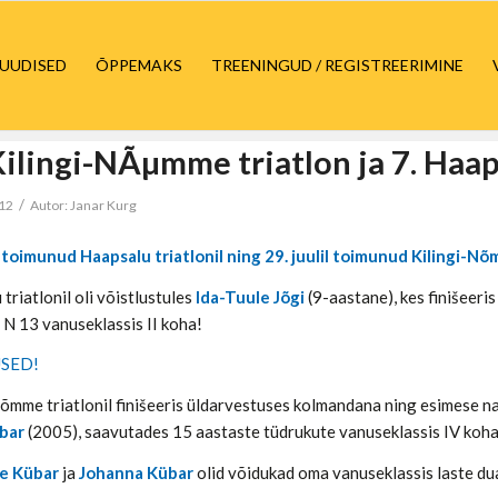
UUDISED
ÕPPEMAKS
TREENINGUD / REGISTREERIMINE
Kilingi-NÃµmme triatlon ja 7. Haap
/
012
Autor:
Janar Kurg
il toimunud Haapsalu triatlonil ning 29. juulil toimunud Kilingi-Nõ
triatlonil oli võistlustules
Ida-Tuule Jõgi
(9-aastane), kes finišeeri
 N 13 vanuseklassis II koha!
SED!
Nõmme triatlonil finišeeris üldarvestuses kolmandana ning esimese n
übar
(2005), saavutades 15 aastaste tüdrukute vanuseklassis IV koha
ke Kübar
ja
Johanna Kübar
olid võidukad oma vanuseklassis laste dua