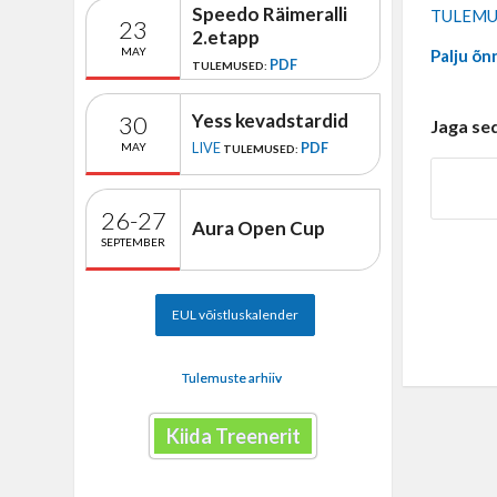
Speedo Räimeralli
TULEMU
23
2.etapp
MAY
Palju õn
PDF
TULEMUSED:
Yess kevadstardid
30
Jaga se
LIVE
PDF
MAY
TULEMUSED:
26-27
Aura Open Cup
SEPTEMBER
EUL võistluskalender
Tulemuste arhiiv
Kiida Treenerit