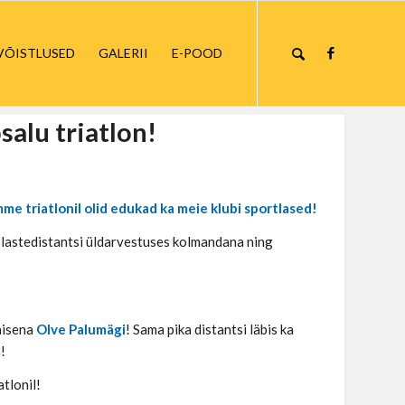
VÕISTLUSED
GALERII
E-POOD
salu triatlon!
mme triatlonil olid edukad ka meie klubi sportlased!
s lastedistantsi üldarvestuses kolmandana ning
aisena
Olve Palumägi
! Sama pika distantsi läbis ka
!
tlonil!