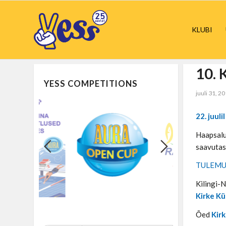
KLUBI
10. 
YESS COMPETITIONS
juuli 31, 2
22. juul
Haapsalu 
saavutas
TULEMU
Kilingi-
Kirke K
Õed
Kir