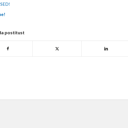
SED!
ne!
da postitust