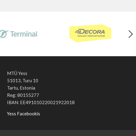
MTÜ Yess
51013, Turu 10
Tartu, Estonia
Reg: 80155277
IBAN: EE491010220021922018
Yess Facebookis