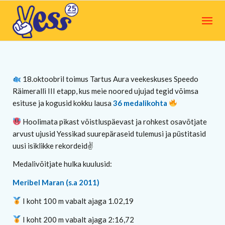
18.oktoobril toimus Tartus Aura veekeskuses Speedo
Räimeralli III etapp, kus meie noored ujujad tegid võimsa
esituse ja kogusid kokku lausa
36 medalikohta
Hoolimata pikast võistluspäevast ja rohkest osavõtjate
arvust ujusid Yessikad suurepäraseid tulemusi ja püstitasid
uusi isiklikke rekordeid✌️
Medalivõitjate hulka kuulusid:
Meribel Maran (s.a 2011)
I koht 100 m vabalt ajaga 1.02,19
I koht 200 m vabalt ajaga 2:16,72