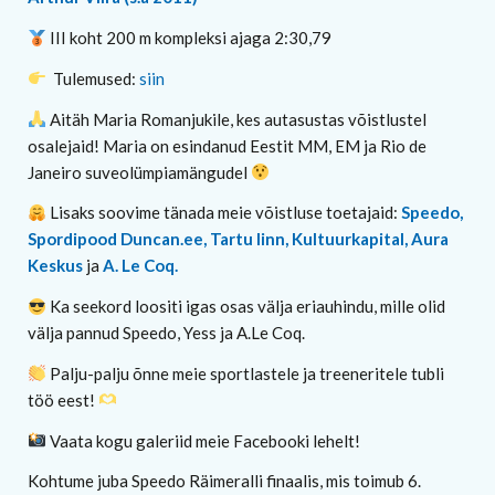
III koht 200 m kompleksi ajaga 2:30,79
Tulemused:
siin
Aitäh Maria Romanjukile, kes autasustas võistlustel
osalejaid! Maria on esindanud Eestit MM, EM ja Rio de
Janeiro suveolümpiamängudel
Lisaks soovime tänada meie võistluse toetajaid:
Speedo,
Spordipood Duncan.ee, Tartu linn, Kultuurkapital, Aura
Keskus
ja
A. Le Coq.
Ka seekord loositi igas osas välja eriauhindu, mille olid
välja pannud Speedo, Yess ja A.Le Coq.
Palju-palju õnne meie sportlastele ja treeneritele tubli
töö eest!
Vaata kogu galeriid meie Facebooki lehelt!
Kohtume juba Speedo Räimeralli finaalis, mis toimub 6.