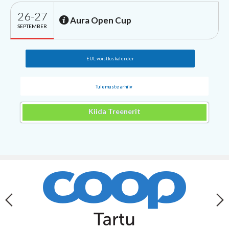
26-27
Aura Open Cup
SEPTEMBER
EUL võistluskalender
Tulemuste arhiiv
Kiida Treenerit