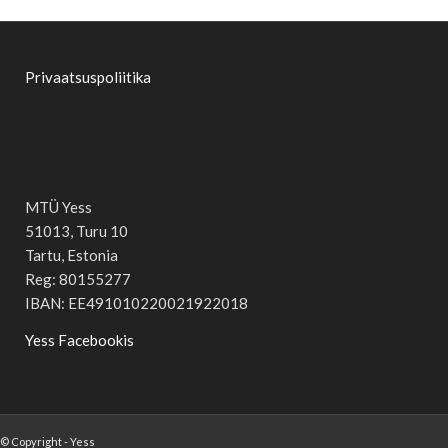
Privaatsuspoliitika
MTÜ Yess
51013, Turu 10
Tartu, Estonia
Reg: 80155277
IBAN: EE491010220021922018
Yess Facebookis
© Copyright - Yess