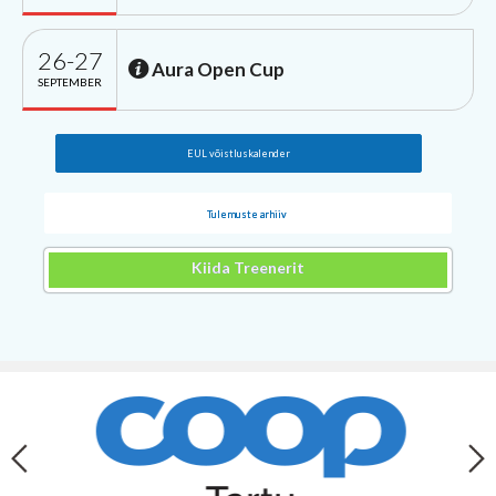
26-27
Aura Open Cup
SEPTEMBER
EUL võistluskalender
Tulemuste arhiiv
Kiida Treenerit