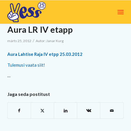
Aura LR IV etapp
/
märts 25, 2012
Autor:
Janar Kurg
Aura Lahtise Raja IV etpp 25.03.2012
Tulemusi vaata siit!
…
Jaga seda postitust