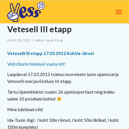
Vetesell III etapp
/
märts 18, 2012
Autor:
Janar Kurg
Veteselli III etapp 17.03.2012 Kohtla-Järvel
Võitstluste tulemusi vaata siit!
Laupäeval 17.03.2012 toimus nooremate laste ujumissarja
Veteselli seerjavõistluse III etapp.
Tartu Ujumisklubist osales 26 ujumissportlast ning kokku
saime 10 poodiumi kohta!
Meie tublimad olid:
Ida-Tuule Jõgi: I koht 50m rinnuli, I koht 50m liblikat, I koht
100m kompleksi