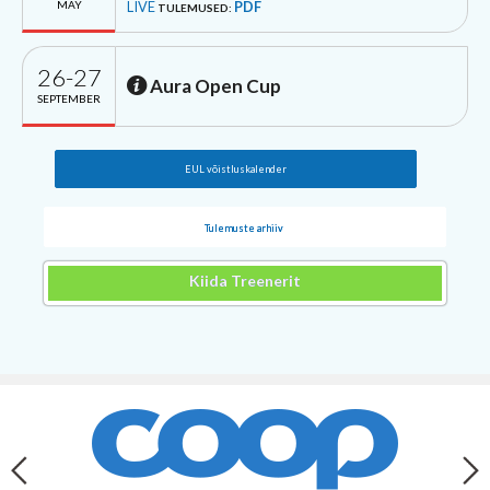
MAY
LIVE
PDF
TULEMUSED:
26-27
Aura Open Cup
SEPTEMBER
EUL võistluskalender
Tulemuste arhiiv
Kiida Treenerit