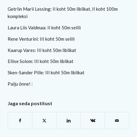
Getriin Marii Lessing: II koht 50m liblikat, II koht 100m
kompleksi
Laura Liis Valdmaa: II koht 50m selili
Rene Venturini: III koht 50m selili
Kaarup Vares: III koht 50m liblikat
Eliise Solom: III koht 50m liblikat
Sken-Sander Pille: III koht 50m liblikat
Palju õnne! :
Jaga seda postitust