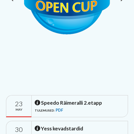
23
Speedo Räimeralli 2.etapp
MAY
PDF
TULEMUSED:
30
Yess kevadstardid